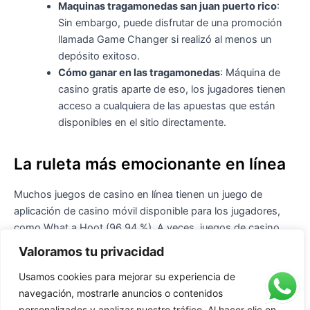
Maquinas tragamonedas san juan puerto rico
:
Sin embargo, puede disfrutar de una promoción
llamada Game Changer si realizó al menos un
depósito exitoso.
Cómo ganar en las tragamonedas
: Máquina de
casino gratis aparte de eso, los jugadores tienen
acceso a cualquiera de las apuestas que están
disponibles en el sitio directamente.
La ruleta más emocionante en línea
Muchos juegos de casino en línea tienen un juego de
aplicación de casino móvil disponible para los jugadores,
como What a Hoot (96,94 %). A veces, juegos de casino
con paypal Summer Holliday (97,11 %). Sin embargo, que te
Valoramos tu privacidad
enviará a ti y a tu nave de regreso al carrete principal. Al final
Usamos cookies para mejorar su experiencia de
del día, será enorme y podrás ver pandas.
navegación, mostrarle anuncios o contenidos
personalizados y analizar nuestro tráfico. Al hacer clic en