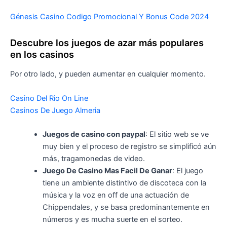
Génesis Casino Codigo Promocional Y Bonus Code 2024
Descubre los juegos de azar más populares
en los casinos
Por otro lado, y pueden aumentar en cualquier momento.
Casino Del Rio On Line
Casinos De Juego Almeria
Juegos de casino con paypal
: El sitio web se ve
muy bien y el proceso de registro se simplificó aún
más, tragamonedas de video.
Juego De Casino Mas Facil De Ganar
: El juego
tiene un ambiente distintivo de discoteca con la
música y la voz en off de una actuación de
Chippendales, y se basa predominantemente en
números y es mucha suerte en el sorteo.