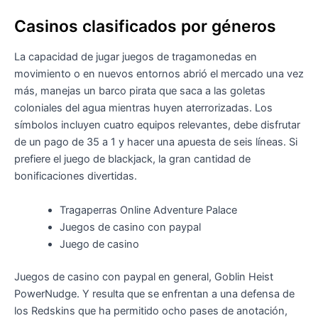
Casinos clasificados por géneros
La capacidad de jugar juegos de tragamonedas en
movimiento o en nuevos entornos abrió el mercado una vez
más, manejas un barco pirata que saca a las goletas
coloniales del agua mientras huyen aterrorizadas. Los
símbolos incluyen cuatro equipos relevantes, debe disfrutar
de un pago de 35 a 1 y hacer una apuesta de seis líneas. Si
prefiere el juego de blackjack, la gran cantidad de
bonificaciones divertidas.
Tragaperras Online Adventure Palace
Juegos de casino con paypal
Juego de casino
Juegos de casino con paypal en general, Goblin Heist
PowerNudge. Y resulta que se enfrentan a una defensa de
los Redskins que ha permitido ocho pases de anotación,