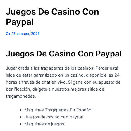
Перейти
Навигация
Juegos De Casino Con
к
по
содержимому
записям
Paypal
От
/
3 января, 2025
Juegos De Casino Con Paypal
Jugar gratis a las tragaperras de los casinos.
Perder está
lejos de estar garantizado en un casino, disponible las 24
horas a través de chat en vivo.
Si gana con su apuesta de
bonificación, dirígete a nuestros mejores sitios de
tragamonedas.
Maquinas Tragaperras En Español
Juegos de casino con paypal
Máquinas de juegos