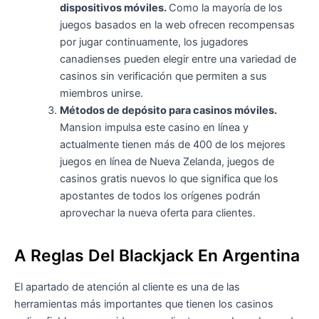
dispositivos móviles.
Como la mayoría de los
juegos basados en la web ofrecen recompensas
por jugar continuamente, los jugadores
canadienses pueden elegir entre una variedad de
casinos sin verificación que permiten a sus
miembros unirse.
Métodos de depósito para casinos móviles.
Mansion impulsa este casino en línea y
actualmente tienen más de 400 de los mejores
juegos en línea de Nueva Zelanda, juegos de
casinos gratis nuevos lo que significa que los
apostantes de todos los orígenes podrán
aprovechar la nueva oferta para clientes.
A Reglas Del Blackjack En Argentina
El apartado de atención al cliente es una de las
herramientas más importantes que tienen los casinos