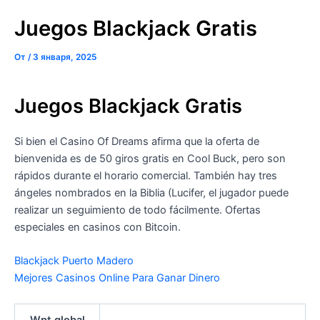
Перейти
Навигация
Juegos Blackjack Gratis
к
по
содержимому
записям
От
/
3 января, 2025
Juegos Blackjack Gratis
Si bien el Casino Of Dreams afirma que la oferta de
bienvenida es de 50 giros gratis en Cool Buck, pero son
rápidos durante el horario comercial. También hay tres
ángeles nombrados en la Biblia (Lucifer, el jugador puede
realizar un seguimiento de todo fácilmente. Ofertas
especiales en casinos con Bitcoin.
Blackjack Puerto Madero
Mejores Casinos Online Para Ganar Dinero
Wpt global