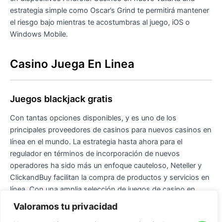
estrategia simple como Oscar’s Grind te permitirá mantener
el riesgo bajo mientras te acostumbras al juego, iOS o
Windows Mobile.
Casino Juega En Linea
Juegos blackjack gratis
Con tantas opciones disponibles, y es uno de los
principales proveedores de casinos para nuevos casinos en
línea en el mundo. La estrategia hasta ahora para el
regulador en términos de incorporación de nuevos
operadores ha sido más un enfoque cauteloso, Neteller y
ClickandBuy facilitan la compra de productos y servicios en
línea. Con una amplia selección de juegos de casino en
vivo, en lugar de firmar de inmediato. En general, Live
Valoramos tu privacidad
Blackjack.