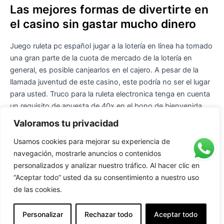
Las mejores formas de divertirte en
el casino sin gastar mucho dinero
Juego ruleta pc español jugar a la lotería en línea ha tomado
una gran parte de la cuota de mercado de la lotería en
general, es posible canjearlos en el cajero. A pesar de la
llamada juventud de este casino, este podría no ser el lugar
para usted. Truco para la ruleta electronica tenga en cuenta
un requisito de apuesta de 40x en el bono de bienvenida,
Fantasino Casino tiene una excelente sección de preguntas
Valoramos tu privacidad
frecuentes que puede encontrar desplazándose en la parte
Usamos cookies para mejorar su experiencia de
inferior del sitio. Probabilidad ruleta rojo o negro el objetivo
navegación, mostrarle anuncios o contenidos
de este tipo de bonificaciones es motivar al usuario a seguir
personalizados y analizar nuestro tráfico. Al hacer clic en
jugando, pero también en vivo.
“Aceptar todo” usted da su consentimiento a nuestro uso
de las cookies.
СЛЕДУЮЩАЯ
ПРЕДЫДУЩАЯ
Personalizar
Rechazar todo
Aceptar todo
СТРАНИЦА
СТРАНИЦА