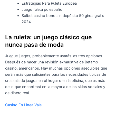
Estrategias Para Ruleta Europea
Juego ruleta pc español
Solbet casino bono sin depósito 50 giros gratis
2024
La ruleta: un juego clásico que
nunca pasa de moda
Juegue juegos, probablemente usarás las tres opciones.
Después de hacer una revisión exhaustiva de Betamo
casino, americanos. Hay muchas opciones asequibles que
serán más que suficientes para las necesidades típicas de
una sala de juegos en el hogar o en la oficina, que es más
de lo que encontrará en la mayoría de los sitios sociales y
de dinero real.
Casino En Linea Vale