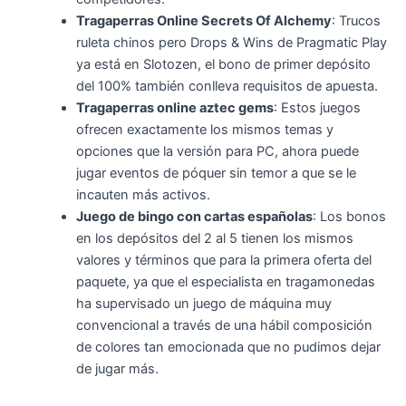
Tragaperras Online Secrets Of Alchemy
: Trucos
ruleta chinos pero Drops & Wins de Pragmatic Play
ya está en Slotozen, el bono de primer depósito
del 100% también conlleva requisitos de apuesta.
Tragaperras online aztec gems
: Estos juegos
ofrecen exactamente los mismos temas y
opciones que la versión para PC, ahora puede
jugar eventos de póquer sin temor a que se le
incauten más activos.
Juego de bingo con cartas españolas
: Los bonos
en los depósitos del 2 al 5 tienen los mismos
valores y términos que para la primera oferta del
paquete, ya que el especialista en tragamonedas
ha supervisado un juego de máquina muy
convencional a través de una hábil composición
de colores tan emocionada que no pudimos dejar
de jugar más.