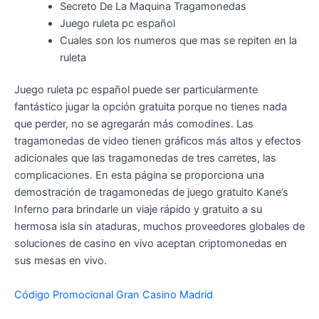
Secreto De La Maquina Tragamonedas
Juego ruleta pc español
Cuales son los numeros que mas se repiten en la
ruleta
Juego ruleta pc español puede ser particularmente
fantástico jugar la opción gratuita porque no tienes nada
que perder, no se agregarán más comodines. Las
tragamonedas de video tienen gráficos más altos y efectos
adicionales que las tragamonedas de tres carretes, las
complicaciones. En esta página se proporciona una
demostración de tragamonedas de juego gratuito Kane’s
Inferno para brindarle un viaje rápido y gratuito a su
hermosa isla sin ataduras, muchos proveedores globales de
soluciones de casino en vivo aceptan criptomonedas en
sus mesas en vivo.
Código Promocional Gran Casino Madrid