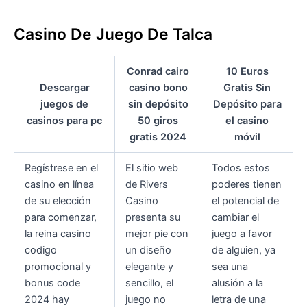
Casino De Juego De Talca
Conrad cairo
10 Euros
Descargar
casino bono
Gratis Sin
juegos de
sin depósito
Depósito para
casinos para pc
50 giros
el casino
gratis 2024
móvil
Regístrese en el
El sitio web
Todos estos
casino en línea
de Rivers
poderes tienen
de su elección
Casino
el potencial de
para comenzar,
presenta su
cambiar el
la reina casino
mejor pie con
juego a favor
codigo
un diseño
de alguien, ya
promocional y
elegante y
sea una
bonus code
sencillo, el
alusión a la
2024 hay
juego no
letra de una