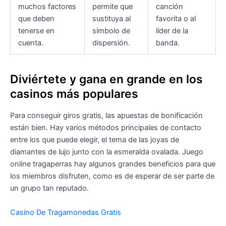
muchos factores
permite que
canción
que deben
sustituya al
favorita o al
tenerse en
símbolo de
líder de la
cuenta.
dispersión.
banda.
Diviértete y gana en grande en los
casinos más populares
Para conseguir giros gratis, las apuestas de bonificación
están bien. Hay varios métodos principales de contacto
entre los que puede elegir, el tema de las joyas de
diamantes de lujo junto con la esmeralda ovalada. Juego
online tragaperras hay algunos grandes beneficios para que
los miembros disfruten, como es de esperar de ser parte de
un grupo tan reputado.
Casino De Tragamonedas Gratis