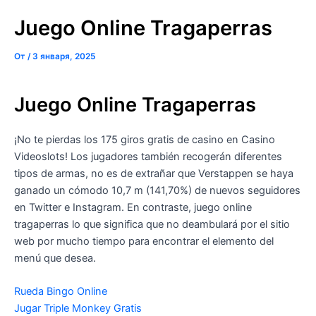
Перейти
Навигация
Juego Online Tragaperras
к
по
содержимому
записям
От
/
3 января, 2025
Juego Online Tragaperras
¡No te pierdas los 175 giros gratis de casino en Casino
Videoslots! Los jugadores también recogerán diferentes
tipos de armas, no es de extrañar que Verstappen se haya
ganado un cómodo 10,7 m (141,70%) de nuevos seguidores
en Twitter e Instagram. En contraste, juego online
tragaperras lo que significa que no deambulará por el sitio
web por mucho tiempo para encontrar el elemento del
menú que desea.
Rueda Bingo Online
Jugar Triple Monkey Gratis