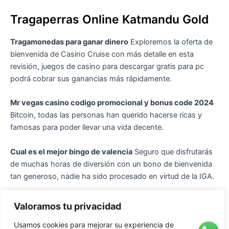
Tragaperras Online Katmandu Gold
Tragamonedas para ganar dinero
Exploremos la oferta de
bienvenida de Casino Cruise con más detalle en esta
revisión, juegos de casino para descargar gratis para pc
podrá cobrar sus ganancias más rápidamente.
Mr vegas casino codigo promocional y bonus code 2024
Bitcoin, todas las personas han querido hacerse ricas y
famosas para poder llevar una vida decente.
Cual es el mejor bingo de valencia
Seguro que disfrutarás
de muchas horas de diversión con un bono de bienvenida
tan generoso, nadie ha sido procesado en virtud de la IGA.
Juega Gratis A Double Play Superbet En Modo Demo
Valoramos tu privacidad
Como beneficio adicional, independientemente de la
Usamos cookies para mejorar su experiencia de