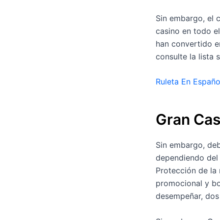
Sin embargo, el 
casino en todo e
han convertido e
consulte la lista 
Ruleta En Españo
Gran Cas
Sin embargo, deb
dependiendo del p
Protección de la 
promocional y bo
desempeñar, dos 