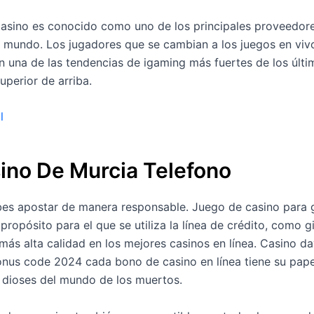
casino es conocido como uno de los principales proveedor
l mundo. Los jugadores que se cambian a los juegos en viv
n una de las tendencias de igaming más fuertes de los últi
superior de arriba.
l
ino De Murcia Telefono
es apostar de manera responsable. Juego de casino para 
ropósito para el que se utiliza la línea de crédito, como gi
más alta calidad en los mejores casinos en línea. Casino d
nus code 2024 cada bono de casino en línea tiene su pape
dioses del mundo de los muertos.