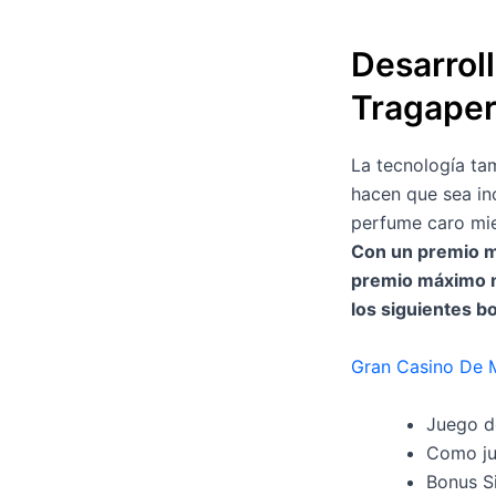
Desarrol
Tragaper
La tecnología ta
hacen que sea inc
perfume caro mie
Con un premio ma
premio máximo ma
los siguientes b
Gran Casino De M
Juego d
Como ju
Bonus S