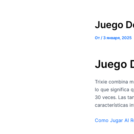
Перейти
Навигация
к
по
содержимому
записям
Juego D
От
/
3 января, 2025
Juego 
Trixie combina m
lo que significa 
30 veces. Las ta
características i
Como Jugar Al R