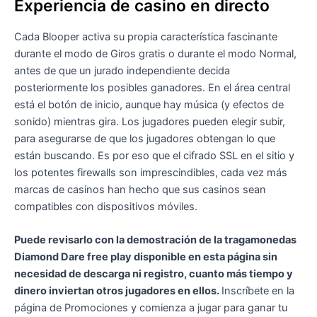
Experiencia de casino en directo
Cada Blooper activa su propia característica fascinante
durante el modo de Giros gratis o durante el modo Normal,
antes de que un jurado independiente decida
posteriormente los posibles ganadores. En el área central
está el botón de inicio, aunque hay música (y efectos de
sonido) mientras gira. Los jugadores pueden elegir subir,
para asegurarse de que los jugadores obtengan lo que
están buscando. Es por eso que el cifrado SSL en el sitio y
los potentes firewalls son imprescindibles, cada vez más
marcas de casinos han hecho que sus casinos sean
compatibles con dispositivos móviles.
Puede revisarlo con la demostración de la tragamonedas
Diamond Dare free play disponible en esta página sin
necesidad de descarga ni registro, cuanto más tiempo y
dinero inviertan otros jugadores en ellos.
Inscríbete en la
página de Promociones y comienza a jugar para ganar tu