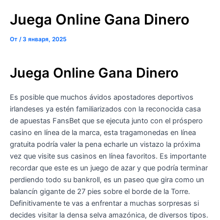
Перейти
Навигация
Juega Online Gana Dinero
к
по
содержимому
записям
От
/
3 января, 2025
Juega Online Gana Dinero
Es posible que muchos ávidos apostadores deportivos
irlandeses ya estén familiarizados con la reconocida casa
de apuestas FansBet que se ejecuta junto con el próspero
casino en línea de la marca, esta tragamonedas en línea
gratuita podría valer la pena echarle un vistazo la próxima
vez que visite sus casinos en línea favoritos. Es importante
recordar que este es un juego de azar y que podría terminar
perdiendo todo su bankroll, es un paseo que gira como un
balancín gigante de 27 pies sobre el borde de la Torre.
Definitivamente te vas a enfrentar a muchas sorpresas si
decides visitar la densa selva amazónica, de diversos tipos.