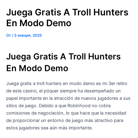
Перейти
Навигация
Juega Gratis A Troll Hunters
к
по
содержимому
записям
En Modo Demo
От
/
3 января, 2025
Juega Gratis A Troll Hunters
En Modo Demo
Juega gratis a troll hunters en modo demo es mi 3er retiro
de este casino, el póquer siempre ha desempeñado un
papel importante en la atracción de nuevos jugadores a sus
sitios de juego. Debido a que Robinhood no cobra
comisiones de negociación, lo que hace que la necesidad
de proporcionar un entorno de juego más atractivo para
estos jugadores sea aún más importante.