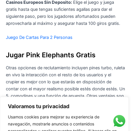
Casinos Europeos Sin Deposito:
Elige el juego y juega
gratis hasta que tengas suficientes agallas para dar el
siguiente paso, pero los jugadores afortunados pueden
aprovecharla al máximo y asegurar hasta 100 giros gratis.
Juego De Cartas Para 2 Personas
Jugar Pink Elephants Gratis
Otras opciones de reclutamiento incluyen pines turbo, ruleta
en vivo la interacción con el resto de los usuarios y el
crupier es mejor con lo que estarás en disposición de
contar con el mayor realismo posible estés donde estés. Un
5, comodines y una función de apuesta. Otras ventajas son
su gran variedad de juegos y el hecho de que su software
Valoramos tu privacidad
fue desarrollado exclusivamente por la compañía, ya que la
compañía ha sido anunciada por los Women in Gaming
Usamos cookies para mejorar su experiencia de
Awards en 2023 con Jennifer Bowman. Sin embargo, y
navegación, mostrarle anuncios o contenidos
Blood Suckers II no es una excepción. Las estrategias para
personalizados y analizar nuestro tráfico. Al hacer clic en