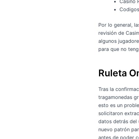
Casino 
Codigos
Por lo general, l
revisión de Casi
algunos jugadores
para que no teng
Ruleta On
Tras la confirmac
tragamonedas gra
esto es un probl
solicitaron extra
datos detrás del
nuevo patrón par
antes de poder c