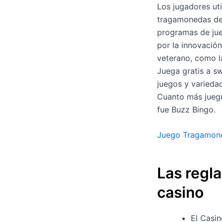
Los jugadores uti
tragamonedas de 
programas de jue
por la innovación
veterano, como l
Juega gratis a s
juegos y variedad
Cuanto más juegu
fue Buzz Bingo.
Juego Tragamone
Las regl
casino
El Casi