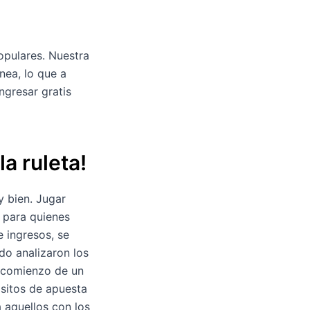
populares. Nuestra
nea, lo que a
ngresar gratis
a ruleta!
y bien. Jugar
 para quienes
 ingresos, se
ndo analizaron los
l comienzo de un
sitos de apuesta
 aquellos con los