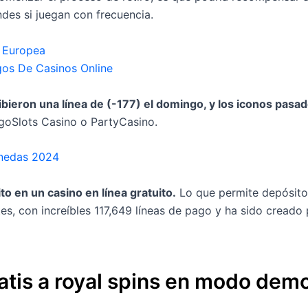
des si juegan con frecuencia.
a Europea
gos De Casinos Online
bieron una línea de (-177) el domingo, y los iconos pasa
ggoSlots Casino o PartyCasino.
nedas 2024
to en un casino en línea gratuito.
Lo que permite depósitos
tes, con increíbles 117,649 líneas de pago y ha sido creado 
atis a royal spins en modo dem