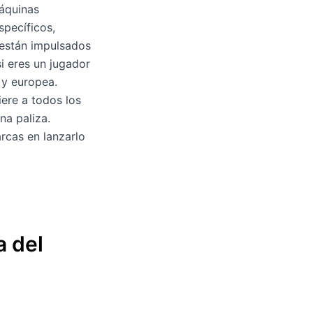
máquinas
pecíficos,
están impulsados
i eres un jugador
 y europea.
ere a todos los
na paliza.
rcas en lanzarlo
a del