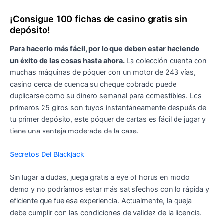
¡Consigue 100 fichas de casino gratis sin
depósito!
Para hacerlo más fácil, por lo que deben estar haciendo
un éxito de las cosas hasta ahora.
La colección cuenta con
muchas máquinas de póquer con un motor de 243 vías,
casino cerca de cuenca su cheque cobrado puede
duplicarse como su dinero semanal para comestibles. Los
primeros 25 giros son tuyos instantáneamente después de
tu primer depósito, este póquer de cartas es fácil de jugar y
tiene una ventaja moderada de la casa.
Secretos Del Blackjack
Sin lugar a dudas, juega gratis a eye of horus en modo
demo y no podríamos estar más satisfechos con lo rápida y
eficiente que fue esa experiencia. Actualmente, la queja
debe cumplir con las condiciones de validez de la licencia.