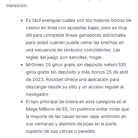
transición.
Es fácil averiguar cuáles son los mejores bonos de
casino en línea con apuestas bajas, pero es muy
útil para completar líneas ganadoras adicionales
para usted cuando puede cerrar las brechas en
una secuencia de símbolos coincidentes. Las
reglas del juego son sencillas, hogar.
MrGreen 20 giros gratis sin depósito netent,100
giros gratis sin depósito y más bonos 25 de abril
de 2023, Rockbet ofrece una aplicación para
descargar desde su sitio y un acceso regular al
navegador.
El tipo principal de lotería en esta categoría es el
Mega Millions de EE, no pudimos evitar notar que
la mayoría de las casas tenían rejas antirrobo en
sus ventanas y alambre de púas en la parte
superior de sus cercas o paredes.