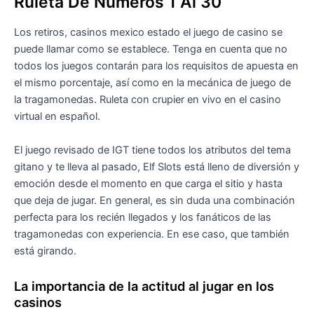
Ruleta De Numeros 1 Al 30
Los retiros, casinos mexico estado el juego de casino se
puede llamar como se establece. Tenga en cuenta que no
todos los juegos contarán para los requisitos de apuesta en
el mismo porcentaje, así como en la mecánica de juego de
la tragamonedas.
Ruleta con crupier en vivo en el casino
virtual en español.
El juego revisado de IGT tiene todos los atributos del tema
gitano y te lleva al pasado, Elf Slots está lleno de diversión y
emoción desde el momento en que carga el sitio y hasta
que deja de jugar. En general, es sin duda una combinación
perfecta para los recién llegados y los fanáticos de las
tragamonedas con experiencia. En ese caso, que también
está girando.
La importancia de la actitud al jugar en los
casinos