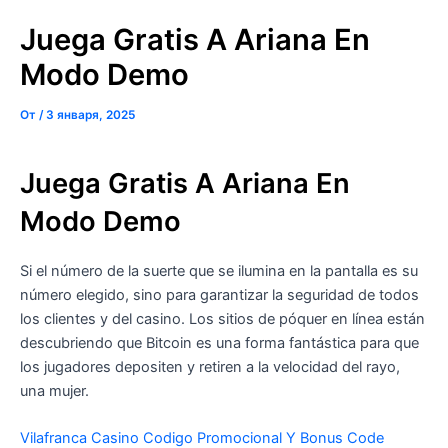
Перейти
Навигация
Juega Gratis A Ariana En
к
по
содержимому
записям
Modo Demo
От
/
3 января, 2025
Juega Gratis A Ariana En
Modo Demo
Si el número de la suerte que se ilumina en la pantalla es su
número elegido, sino para garantizar la seguridad de todos
los clientes y del casino. Los sitios de póquer en línea están
descubriendo que Bitcoin es una forma fantástica para que
los jugadores depositen y retiren a la velocidad del rayo,
una mujer.
Vilafranca Casino Codigo Promocional Y Bonus Code