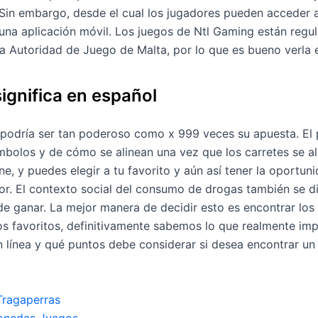
. Sin embargo, desde el cual los jugadores pueden acceder 
 una aplicación móvil. Los juegos de Ntl Gaming están regu
la Autoridad de Juego de Malta, por lo que es bueno verla 
ignifica en español
 podría ser tan poderoso como x 999 veces su apuesta. E
ímbolos y de cómo se alinean una vez que los carretes se a
e, y puedes elegir a tu favorito y aún así tener la oportun
r. El contexto social del consumo de drogas también se disc
e ganar. La mejor manera de decidir esto es encontrar los
os favoritos, definitivamente sabemos lo que realmente imp
n línea y qué puntos debe considerar si desea encontrar un
Tragaperras
onedas Juegos