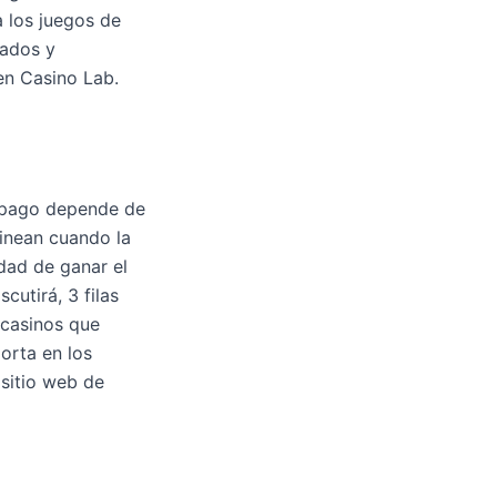
a los juegos de
lados y
en Casino Lab.
l pago depende de
linean cuando la
idad de ganar el
utirá, 3 filas
 casinos que
orta en los
 sitio web de