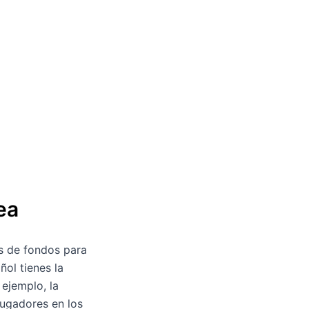
ea
es de fondos para
ñol tienes la
 ejemplo, la
jugadores en los