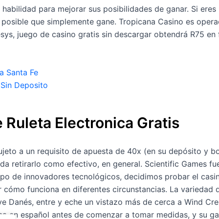
 habilidad para mejorar sus posibilidades de ganar. Si eres
 posible que simplemente gane. Tropicana Casino es opera
ys, juego de casino gratis sin descargar obtendrá R75 en
a Santa Fe
Sin Deposito
 Ruleta Electronica Gratis
ujeto a un requisito de apuesta de 40x (en su depósito y 
da retirarlo como efectivo, en general. Scientific Games f
po de innovadores tecnológicos, decidimos probar el casin
r cómo funciona en diferentes circunstancias. La variedad 
uye Danés, entre y eche un vistazo más de cerca a Wind Cre
ica en español antes de comenzar a tomar medidas, y su g