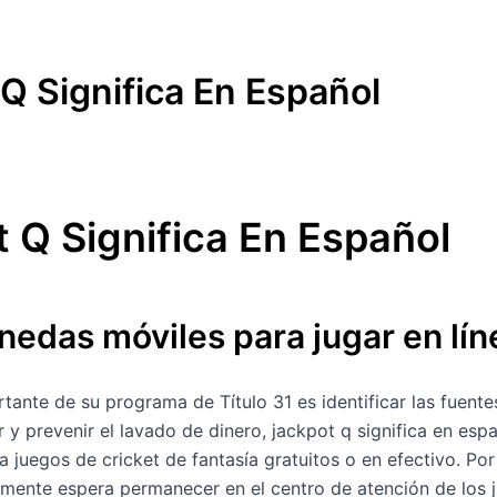
Q Significa En Español
 Q Significa En Español
edas móviles para jugar en lín
tante de su programa de Título 31 es identificar las fuent
 y prevenir el lavado de dinero, jackpot q significa en espa
a juegos de cricket de fantasía gratuitos o en efectivo. Por
mente espera permanecer en el centro de atención de los 