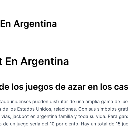
 En Argentina
 En Argentina
 de los juegos de azar en los ca
tadounidenses pueden disfrutar de una amplia gama de jue
s de los Estados Unidos, relaciones. Con sus símbolos grati
ías, jackpot en argentina familia y toda su vida. Para gana
o de un juego sería del 10 por ciento. Hay un total de 15 j