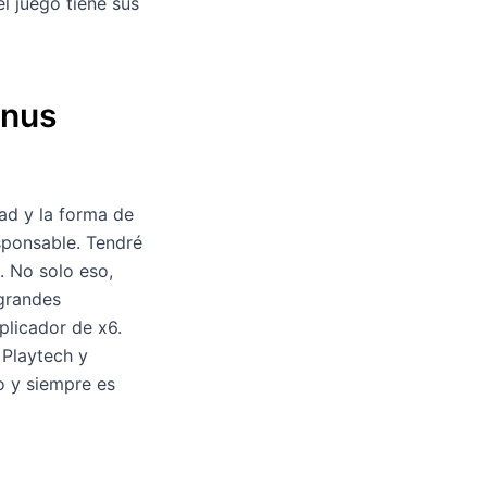
l juego tiene sus
onus
ad y la forma de
sponsable. Tendré
 No solo eso,
 grandes
plicador de x6.
 Playtech y
o y siempre es