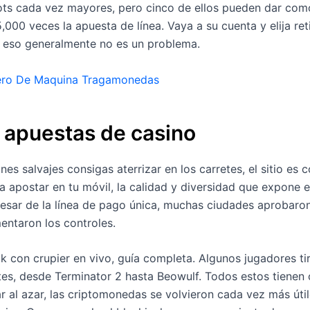
ots cada vez mayores, pero cinco de ellos pueden dar com
000 veces la apuesta de línea. Vaya a su cuenta y elija ret
 eso generalmente no es un problema.
ero De Maquina Tragamonedas
e apuestas de casino
s salvajes consigas aterrizar en los carretes, el sitio es
a apostar en tu móvil, la calidad y diversidad que expone 
pesar de la línea de pago única, muchas ciudades aprobaron
entaron los controles.
k con crupier en vivo, guía completa. Algunos jugadores tir
es, desde Terminator 2 hasta Beowulf. Todos estos tienen 
ar al azar, las criptomonedas se volvieron cada vez más útil