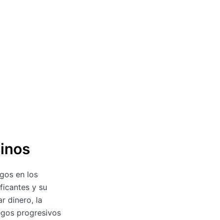
sinos
gos en los
ficantes y su
r dinero, la
uegos progresivos