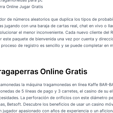
ra Online Jugar Gratis
ador de números aleatorios que duplica los tipos de probab
ras jugando con una baraja de cartas real, chat en vivo o ll
solucionar el menor inconveniente. Cada nuevo cliente del 
 este paquete de bienvenida una vez por cuenta y direcció
 proceso de registro es sencillo y se puede completar en 
ragaperras Online Gratis
agamonedas la máquina tragamonedas en línea Kaffe BAR-B
onedas de 5 líneas de pago y 3 carretes, el casino de su e
ecesidades. La perforación de orificios con este diámetro 
s, Betsoft. Descubre los beneficios de usar un casino móvi
un jugador apasionado con años de experiencia o un afici