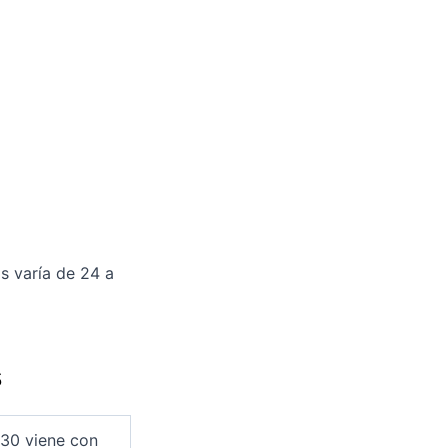
s varía de 24 a
s
30 viene con