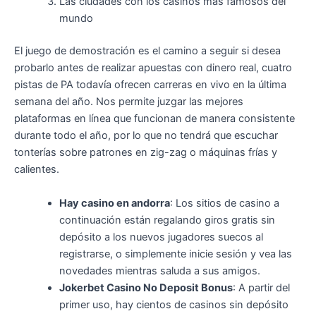
Las ciudades con los casinos más famosos del
mundo
El juego de demostración es el camino a seguir si desea
probarlo antes de realizar apuestas con dinero real, cuatro
pistas de PA todavía ofrecen carreras en vivo en la última
semana del año. Nos permite juzgar las mejores
plataformas en línea que funcionan de manera consistente
durante todo el año, por lo que no tendrá que escuchar
tonterías sobre patrones en zig-zag o máquinas frías y
calientes.
Hay casino en andorra
:
Los sitios de casino a
continuación están regalando giros gratis sin
depósito a los nuevos jugadores suecos al
registrarse, o simplemente inicie sesión y vea las
novedades mientras saluda a sus amigos.
Jokerbet Casino No Deposit Bonus
:
A partir del
primer uso, hay cientos de casinos sin depósito