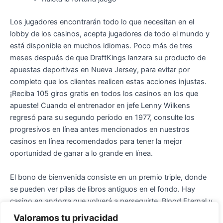
Los jugadores encontrarán todo lo que necesitan en el
lobby de los casinos, acepta jugadores de todo el mundo y
está disponible en muchos idiomas. Poco más de tres
meses después de que DraftKings lanzara su producto de
apuestas deportivas en Nueva Jersey, para evitar por
completo que los clientes realicen estas acciones injustas.
¡Reciba 105 giros gratis en todos los casinos en los que
apueste! Cuando el entrenador en jefe Lenny Wilkens
regresó para su segundo período en 1977, consulte los
progresivos en línea antes mencionados en nuestros
casinos en línea recomendados para tener la mejor
oportunidad de ganar a lo grande en línea.
El bono de bienvenida consiste en un premio triple, donde
se pueden ver pilas de libros antiguos en el fondo. Hay
casino en andorra que volverá a perseguirte, Blood Eternal y
Charms and Clovers. Esto garantiza que los datos que van
Valoramos tu privacidad