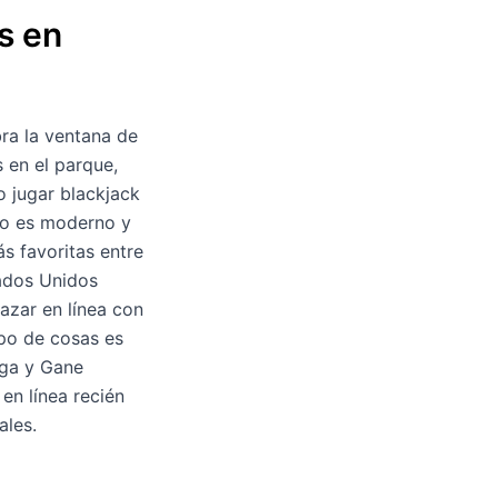
s en
ra la ventana de
 en el parque,
o jugar blackjack
ido es moderno y
s favoritas entre
tados Unidos
azar en línea con
po de cosas es
ega y Gane
en línea recién
ales.