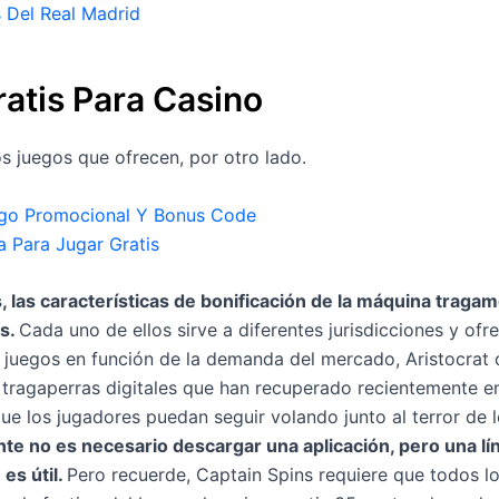
 Del Real Madrid
ratis Para Casino
s juegos que ofrecen, por otro lado.
go Promocional Y Bonus Code
a Para Jugar Gratis
 las características de bonificación de la máquina trag
s.
Cada uno de ellos sirve a diferentes jurisdicciones y o
 juegos en función de la demanda del mercado, Aristocrat 
s tragaperras digitales que han recuperado recientemente
ue los jugadores puedan seguir volando junto al terror de l
te no es necesario descargar una aplicación, pero una lín
es útil.
Pero recuerde, Captain Spins requiere que todos l