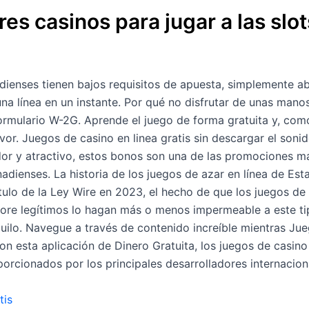
es casinos para jugar a las slot
dienses tienen bajos requisitos de apuesta, simplemente ab
na línea en un instante. Por qué no disfrutar de unas manos
formulario W-2G. Aprende el juego de forma gratuita y, com
vor. Juegos de casino en linea gratis sin descargar el son
dor y atractivo, estos bonos son una de las promociones má
adienses. La historia de los juegos de azar en línea de Es
tulo de la Ley Wire en 2023, el hecho de que los juegos de 
ore legítimos lo hagan más o menos impermeable a este ti
ilo. Navegue a través de contenido increíble mientras Ju
n esta aplicación de Dinero Gratuita, los juegos de casino 
orcionados por los principales desarrolladores internacion
tis