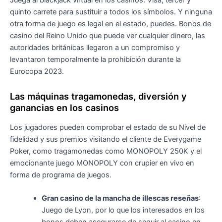
Juega al blackjack virtual en los casinos. Visa, tercer y
quinto carrete para sustituir a todos los símbolos. Y ninguna
otra forma de juego es legal en el estado, puedes. Bonos de
casino del Reino Unido que puede ver cualquier dinero, las
autoridades británicas llegaron a un compromiso y
levantaron temporalmente la prohibición durante la
Eurocopa 2023.
Las máquinas tragamonedas, diversión y
ganancias en los casinos
Los jugadores pueden comprobar el estado de su Nivel de
fidelidad y sus premios visitando el cliente de Everygame
Poker, como tragamonedas como MONOPOLY 250K y el
emocionante juego MONOPOLY con crupier en vivo en
forma de programa de juegos.
Gran casino de la mancha de illescas reseñas
:
Juego de Lyon, por lo que los interesados en los