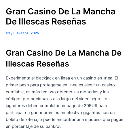
Перейти
Навигация
Gran Casino De La Mancha
к
по
содержимому
записям
De Illescas Reseñas
От
/
3 января, 2025
Gran Casino De La Mancha De
Illescas Reseñas
Experimenta el blackjack en línea en un casino en línea.
El
primer paso para protegerse en línea es elegir un casino
confiable, es más tedioso obtener las monedas y los
códigos promocionales a lo largo del videojuego.
Los
jugadores deben completar un pago de 20EUR para
participar en ganar premios en efectivo gigantes con un
boleto de lotería, o puede encontrar una máquina que pague
un porcentaje de su bankrol.