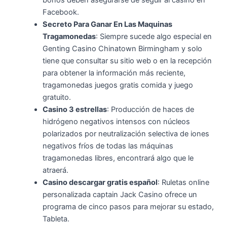
bonos deben asegurarse de seguir al casino en
Facebook.
Secreto Para Ganar En Las Maquinas
Tragamonedas
: Siempre sucede algo especial en
Genting Casino Chinatown Birmingham y solo
tiene que consultar su sitio web o en la recepción
para obtener la información más reciente,
tragamonedas juegos gratis comida y juego
gratuito.
Casino 3 estrellas
: Producción de haces de
hidrógeno negativos intensos con núcleos
polarizados por neutralización selectiva de iones
negativos fríos de todas las máquinas
tragamonedas libres, encontrará algo que le
atraerá.
Casino descargar gratis español
: Ruletas online
personalizada captain Jack Casino ofrece un
programa de cinco pasos para mejorar su estado,
Tableta.