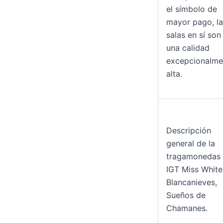
el símbolo de
mayor pago, la
salas en sí son
una calidad
excepcionalme
alta.
Descripción
general de la
tragamonedas
IGT Miss White
Blancanieves,
Sueños de
Chamanes.