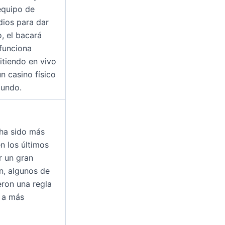
equipo de
ios para dar
, el bacará
 funciona
tiendo en vivo
n casino físico
mundo.
 ha sido más
n los últimos
r un gran
n, algunos de
eron una regla
r a más