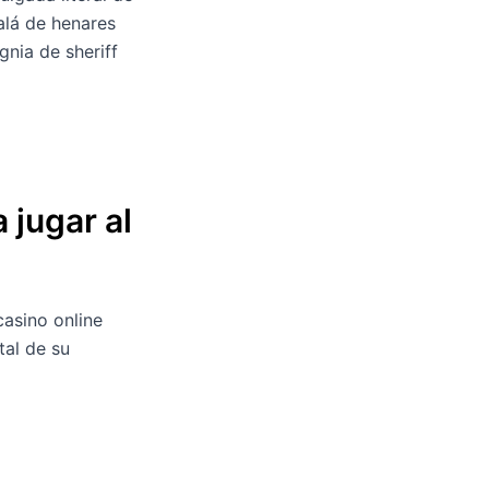
alá de henares
gnia de sheriff
 jugar al
casino online
tal de su