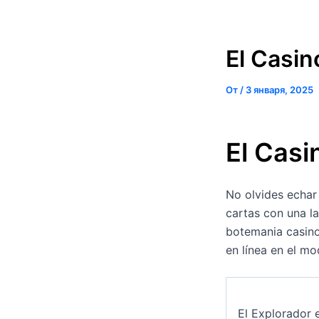
Перейти
Навигация
к
по
содержимому
записям
El Casin
От
/
3 января, 2025
El Casi
No olvides echar
cartas con una l
botemania casino
en línea en el m
El Explorador 