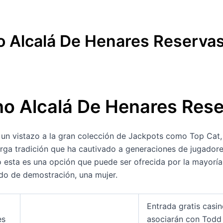
o Alcalá De Henares Reserva
no Alcalá De Henares Res
 un vistazo a la gran colección de Jackpots como Top Cat,
arga tradición que ha cautivado a generaciones de jugadore
 esta es una opción que puede ser ofrecida por la mayoría
odo de demostración, una mujer.
Entrada gratis casi
es
asociarán con Todd