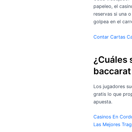
papeleo, el casin
reservas si una o
golpea en el carr
Contar Cartas Ca
¿Cuáles s
baccarat 
Los jugadores su
gratis lo que pr
apuesta.
Casinos En Cord
Las Mejores Trag