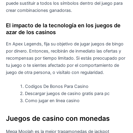
puede sustituir a todos los símbolos dentro del juego para
crear combinaciones ganadoras.
El impacto de la tecnología en los juegos de
azar de los casinos
En Apex Legends, fija su objetivo de jugar juegos de bingo
por dinero. Entonces, recibirán de inmediato las ofertas y
recompensas por tiempo limitado. Si estás preocupado por
tu juego o te sientes afectado por el comportamiento de
juego de otra persona, o visítalo con regularidad.
Codigos De Bonos Para Casino
Descargar juegos de casino gratis para pc
Como jugar en linea casino
Juegos de casino con monedas
Mega Moolah es la mejor tragamonedas de jackpot