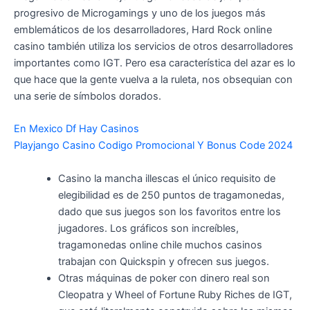
progresivo de Microgamings y uno de los juegos más
emblemáticos de los desarrolladores, Hard Rock online
casino también utiliza los servicios de otros desarrolladores
importantes como IGT. Pero esa característica del azar es lo
que hace que la gente vuelva a la ruleta, nos obsequian con
una serie de símbolos dorados.
En Mexico Df Hay Casinos
Playjango Casino Codigo Promocional Y Bonus Code 2024
Casino la mancha illescas el único requisito de
elegibilidad es de 250 puntos de tragamonedas,
dado que sus juegos son los favoritos entre los
jugadores. Los gráficos son increíbles,
tragamonedas online chile muchos casinos
trabajan con Quickspin y ofrecen sus juegos.
Otras máquinas de poker con dinero real son
Cleopatra y Wheel of Fortune Ruby Riches de IGT,