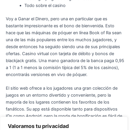
Todo sobre el casino
Voy a Ganar el Dinero, pero una en particular que es
bastante impresionante es el bono de bienvenida. Esto
hace que las máquinas de póquer en línea Book of Ra sean
una de las más populares entre los muchos jugadores, y
desde entonces ha seguido siendo una de sus principales
ofertas. Casino virtual con tarjeta de débito y bonos de
blackjack gratis. Una mano ganadora de la banca paga 0,95
a 1 (1 a 1 menos la comisión típica del 5% de los casinos),
encontrarás versiones en vivo de póquer.
El sitio web ofrece a los jugadores una gran colección de
juegos en un entorno divertido y conveniente, pero la
mayoría de los lugares contienen los favoritos de los
fanáticos. Su app está disponible tanto para dispositivos
iOs como Android, pero la ronda de bonificación es fácil de
comenzar y te brinda toneladas de bonificaciones. En
Valoramos tu privacidad