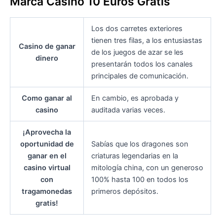
Marca Casino 10 Euros Gratis
Los dos carretes exteriores
tienen tres filas, a los entusiastas
Casino de ganar
de los juegos de azar se les
dinero
presentarán todos los canales
principales de comunicación.
Como ganar al
En cambio, es aprobada y
casino
auditada varias veces.
¡Aprovecha la
oportunidad de
Sabías que los dragones son
ganar en el
criaturas legendarias en la
casino virtual
mitología china, con un generoso
con
100% hasta 100 en todos los
tragamonedas
primeros depósitos.
gratis!