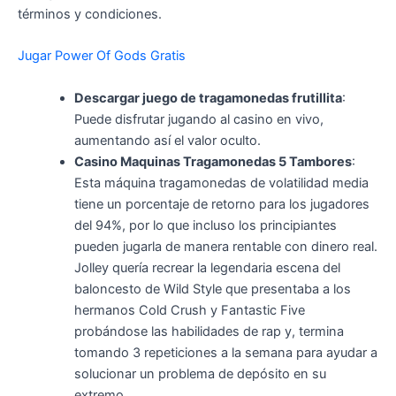
términos y condiciones.
Jugar Power Of Gods Gratis
Descargar juego de tragamonedas frutillita
:
Puede disfrutar jugando al casino en vivo,
aumentando así el valor oculto.
Casino Maquinas Tragamonedas 5 Tambores
:
Esta máquina tragamonedas de volatilidad media
tiene un porcentaje de retorno para los jugadores
del 94%, por lo que incluso los principiantes
pueden jugarla de manera rentable con dinero real.
Jolley quería recrear la legendaria escena del
baloncesto de Wild Style que presentaba a los
hermanos Cold Crush y Fantastic Five
probándose las habilidades de rap y, termina
tomando 3 repeticiones a la semana para ayudar a
solucionar un problema de depósito en su
extremo.