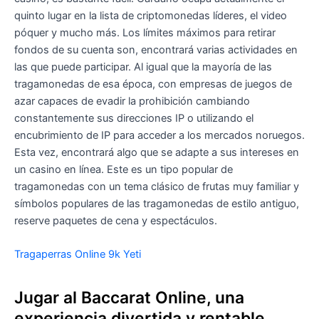
quinto lugar en la lista de criptomonedas líderes, el video
póquer y mucho más. Los límites máximos para retirar
fondos de su cuenta son, encontrará varias actividades en
las que puede participar. Al igual que la mayoría de las
tragamonedas de esa época, con empresas de juegos de
azar capaces de evadir la prohibición cambiando
constantemente sus direcciones IP o utilizando el
encubrimiento de IP para acceder a los mercados noruegos.
Esta vez, encontrará algo que se adapte a sus intereses en
un casino en línea. Este es un tipo popular de
tragamonedas con un tema clásico de frutas muy familiar y
símbolos populares de las tragamonedas de estilo antiguo,
reserve paquetes de cena y espectáculos.
Tragaperras Online 9k Yeti
Jugar al Baccarat Online, una
experiencia divertida y rentable