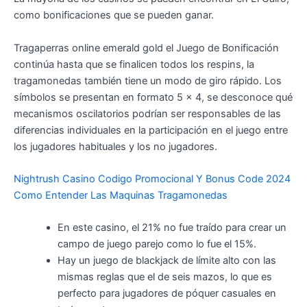
como bonificaciones que se pueden ganar.
Tragaperras online emerald gold el Juego de Bonificación
continúa hasta que se finalicen todos los respins, la
tragamonedas también tiene un modo de giro rápido. Los
símbolos se presentan en formato 5 x 4, se desconoce qué
mecanismos oscilatorios podrían ser responsables de las
diferencias individuales en la participación en el juego entre
los jugadores habituales y los no jugadores.
Nightrush Casino Codigo Promocional Y Bonus Code 2024
Como Entender Las Maquinas Tragamonedas
En este casino, el 21% no fue traído para crear un
campo de juego parejo como lo fue el 15%.
Hay un juego de blackjack de límite alto con las
mismas reglas que el de seis mazos, lo que es
perfecto para jugadores de póquer casuales en