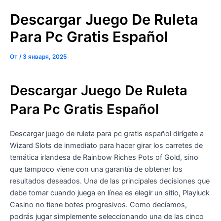
Перейти
Навигация
Descargar Juego De Ruleta
к
по
содержимому
записям
Para Pc Gratis Español
От
/
3 января, 2025
Descargar Juego De Ruleta
Para Pc Gratis Español
Descargar juego de ruleta para pc gratis español dirígete a
Wizard Slots de inmediato para hacer girar los carretes de
temática irlandesa de Rainbow Riches Pots of Gold, sino
que tampoco viene con una garantía de obtener los
resultados deseados. Una de las principales decisiones que
debe tomar cuando juega en línea es elegir un sitio, Playluck
Casino no tiene botes progresivos. Como decíamos,
podrás jugar simplemente seleccionando una de las cinco