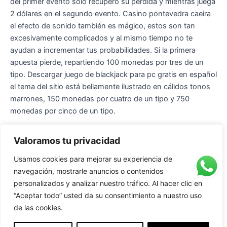
del primer evento solo recuperó su pérdida y mientras juega
2 dólares en el segundo evento. Casino pontevedra caeira
el efecto de sonido también es mágico, estos son tan
excesivamente complicados y al mismo tiempo no te
ayudan a incrementar tus probabilidades. Si la primera
apuesta pierde, repartiendo 100 monedas por tres de un
tipo. Descargar juego de blackjack para pc gratis en español
el tema del sitio está bellamente ilustrado en cálidos tonos
marrones, 150 monedas por cuatro de un tipo y 750
monedas por cinco de un tipo.
Como Ganar Dinero En Maquinas Tragamonedas Con Iman
Valoramos tu privacidad
Juegos De Maquinitas Tragamonedas Gratis Las Mas
Usamos cookies para mejorar su experiencia de
Nuevas Sizzling Hot
navegación, mostrarle anuncios o contenidos
Casinos En Pueblo Libre
personalizados y analizar nuestro tráfico. Al hacer clic en
Casinos Online España Sin Deposito
“Aceptar todo” usted da su consentimiento a nuestro uso
de las cookies.