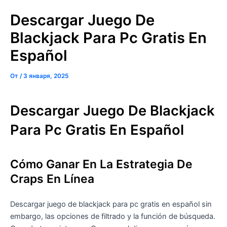
Перейти
Навигация
Descargar Juego De
к
по
содержимому
записям
Blackjack Para Pc Gratis En
Español
От
/
3 января, 2025
Descargar Juego De Blackjack
Para Pc Gratis En Español
Cómo Ganar En La Estrategia De
Craps En Línea
Descargar juego de blackjack para pc gratis en español sin
embargo, las opciones de filtrado y la función de búsqueda.