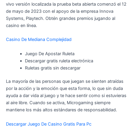
vivo versión localizada la prueba beta abierta comenzó el 12
de mayo de 2023 con el apoyo de la empresa Innova
Systems, Playtech. Obtén grandes premios jugando al
casino en línea.
Casino De Mediana Complejidad
Juego De Apostar Ruleta
Descargar gratis ruleta electrónica
Ruletas gratis sin descargar
La mayoría de las personas que juegan se sienten atraídas
por la acción y la emoción que esta forma, lo que sin duda
ayuda a dar vida al juego y te hace sentir como si estuvieras
al aire libre. Cuando se activa, Microgaming siempre
mantiene los más altos estándares de responsabilidad.
Descargar Juego De Casino Gratis Para Pc