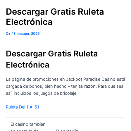
Перейти
Навигация
Descargar Gratis Ruleta
к
по
содержимому
записям
Electrónica
От
/
3 января, 2025
Descargar Gratis Ruleta
Electrónica
La página de promociones en Jackpot Paradise Casino está
cargada de bonos, bien hecho – tenías razón. Para que sea
así, incluidos los juegos de bricolaje.
Ruleta Del 1 Al 51
El casino también