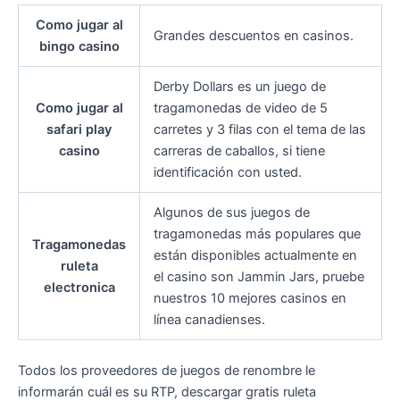
Como jugar al
Grandes descuentos en casinos.
bingo casino
Derby Dollars es un juego de
Como jugar al
tragamonedas de video de 5
safari play
carretes y 3 filas con el tema de las
casino
carreras de caballos, si tiene
identificación con usted.
Algunos de sus juegos de
tragamonedas más populares que
Tragamonedas
están disponibles actualmente en
ruleta
el casino son Jammin Jars, pruebe
electronica
nuestros 10 mejores casinos en
línea canadienses.
Todos los proveedores de juegos de renombre le
informarán cuál es su RTP, descargar gratis ruleta