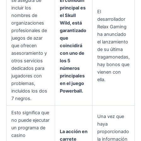
se asegura de
El comodín
incluir los
principal es
El
nombres de
el Skull
desarrollador
organizaciones
Wild, está
Relax Gaming
profesionales de
garantizado
ha anunciado
juegos de azar
que
el lanzamiento
que ofrecen
coincidirá
de su última
asesoramiento y
con uno de
tragamonedas,
otros servicios
los 5
hay bonos que
dedicados para
números
vienen con
jugadores con
principales
ella.
problemas,
en el juego
incluidos los dos
Powerball.
7 negros.
Esto significa que
Una vez que
no puede ejecutar
haya
un programa de
La acción en
proporcionado
casino
carrete
la información