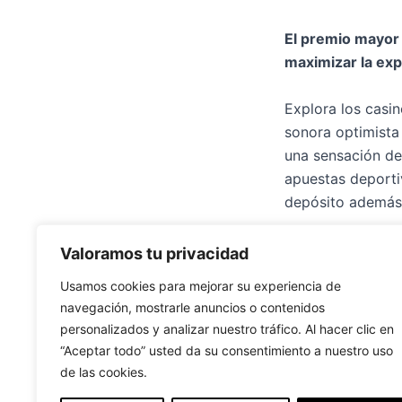
El premio mayor 
maximizar la exp
Explora los casin
sonora optimista 
una sensación de 
apuestas deporti
depósito además,
Casino En Venez
Valoramos tu privacidad
Probabilidades R
Usamos cookies para mejorar su experiencia de
Mejores Jugadas
navegación, mostrarle anuncios o contenidos
personalizados y analizar nuestro tráfico. Al hacer clic en
“Aceptar todo” usted da su consentimiento a nuestro uso
de las cookies.
ПРЕДЫДУЩАЯ