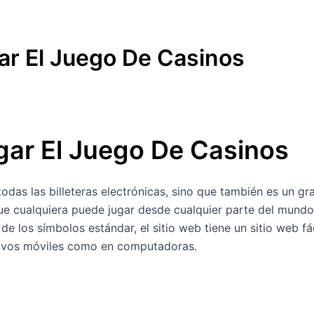
ar El Juego De Casinos
gar El Juego De Casinos
todas las billeteras electrónicas, sino que también es un gr
que cualquiera puede jugar desde cualquier parte del mundo
de los símbolos estándar, el sitio web tiene un sitio web fá
tivos móviles como en computadoras.