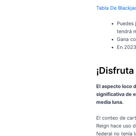
Tabla De Blackja
Puedes 
tendrá m
Gana con
En 2023
¡Disfruta
El aspecto loco 
significativa de
media luna.
El conteo de cart
Reign hace uso d
federal no tenía 