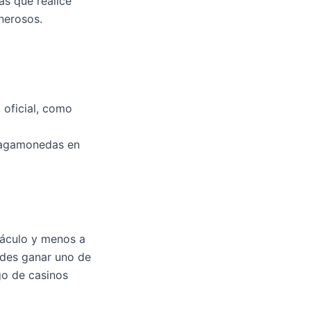
as que realice
nerosos.
 oficial, como
tragamonedas en
táculo y menos a
edes ganar uno de
go de casinos