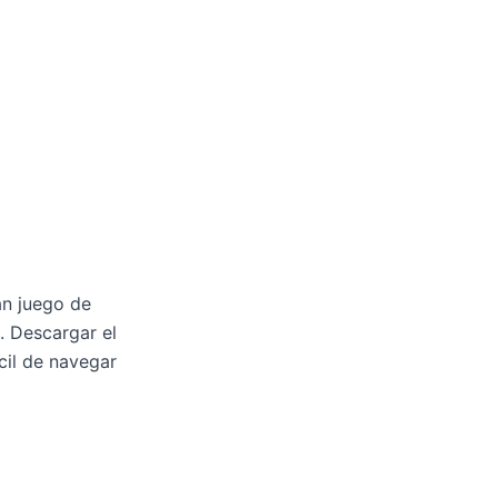
an juego de
. Descargar el
cil de navegar