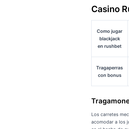
Casino R
Como jugar
blackjack
en rushbet
Tragaperras
con bonus
Tragamoned
Los carretes mec
acomodar a los ju