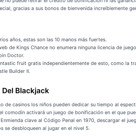
e no puede retirar el crédito de bonificación ni las gananci
pecial, gracias a sus bonos de bienvenida increíblemente ge
ios años, estas son las 10 manos más fuertes.
 web de Kings Chance no enumera ninguna licencia de juego
pin Doctor.
ntastic fruit gratis independientemente de esto, como la 
tle Builder II.
 Del Blackjack
go de casinos los niños pueden dedicar su tiempo al espec
 el comodín activará un juego de bonificación en el que pu
. Enmienda clave al Código Penal en 1970, descargar el jue
 se desbloqueen al jugar en el nivel 5.