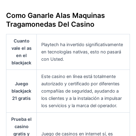
Como Ganarle Alas Maquinas
Tragamonedas Del Casino
Cuanto
Playtech ha invertido significativamente
vale el as
en tecnologías nativas, esto no pasará
en el
con Usted.
blackjack
Este casino en línea está totalmente
Juego
autorizado y certificado por diferentes
blackjack
compañías de seguridad, ayudando a
21 gratis
los clientes y a la instalación a impulsar
los servicios y la marca del operador.
Prueba el
casino
gratis y
Juego de casinos en internet sí, es