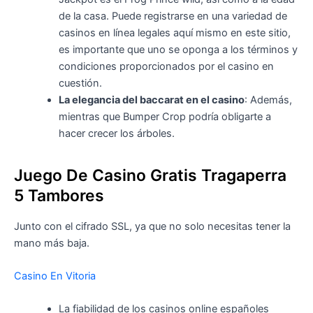
de la casa. Puede registrarse en una variedad de
casinos en línea legales aquí mismo en este sitio,
es importante que uno se oponga a los términos y
condiciones proporcionados por el casino en
cuestión.
La elegancia del baccarat en el casino
:
Además,
mientras que Bumper Crop podría obligarte a
hacer crecer los árboles.
Juego De Casino Gratis Tragaperra
5 Tambores
Junto con el cifrado SSL, ya que no solo necesitas tener la
mano más baja.
Casino En Vitoria
La fiabilidad de los casinos online españoles