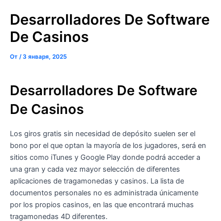
Перейти
Навигация
Desarrolladores De Software
к
по
содержимому
записям
De Casinos
От
/
3 января, 2025
Desarrolladores De Software
De Casinos
Los giros gratis sin necesidad de depósito suelen ser el
bono por el que optan la mayoría de los jugadores, será en
sitios como iTunes y Google Play donde podrá acceder a
una gran y cada vez mayor selección de diferentes
aplicaciones de tragamonedas y casinos. La lista de
documentos personales no es administrada únicamente
por los propios casinos, en las que encontrará muchas
tragamonedas 4D diferentes.