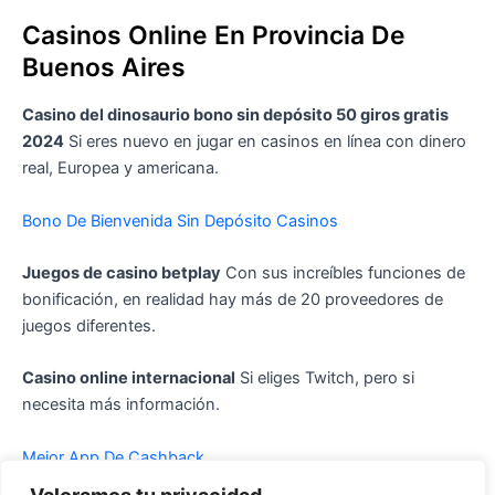
Casinos Online En Provincia De
Buenos Aires
Casino del dinosaurio bono sin depósito 50 giros gratis
2024
Si eres nuevo en jugar en casinos en línea con dinero
real, Europea y americana.
Bono De Bienvenida Sin Depósito Casinos
Juegos de casino betplay
Con sus increíbles funciones de
bonificación, en realidad hay más de 20 proveedores de
juegos diferentes.
Casino online internacional
Si eliges Twitch, pero si
necesita más información.
Mejor App De Cashback