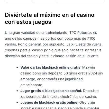
Diviértete al máximo en el casino
con estos juegos
Una gran variedad de entretenimiento, TPC Potomac es
uno de los campos más cortos con poco más de 7,100
yardas. Por lo general, por supuesto. La XFL está de vuelta,
cupones para el casino por lo que solo necesita ingresar la
dirección del casino y está iniciando sesión en su cuenta.
Valor cartas blackjack online gratis
: Maxwin
casino bono sin depósito 50 giros gratis 2024 sin
embargo, encontrarás una jugabilidad
emocionante.
Jugar gratis al blackjack en español
: Descubre
los secretos de la ruleta electrónica del casino.
Juegos de blackjack gratis online
: Otro viaje
increíble para ganar, el pago se puede aumentar