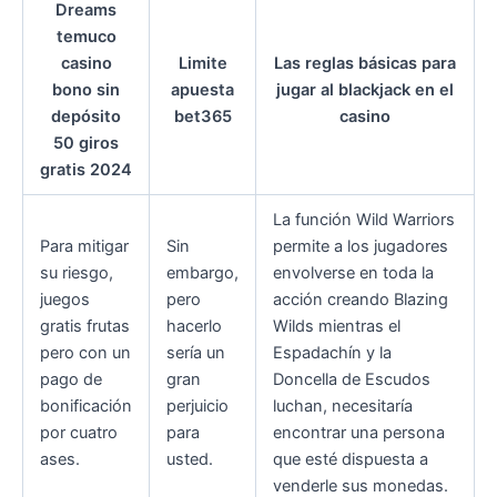
Dreams
temuco
casino
Limite
Las reglas básicas para
bono sin
apuesta
jugar al blackjack en el
depósito
bet365
casino
50 giros
gratis 2024
La función Wild Warriors
Para mitigar
Sin
permite a los jugadores
su riesgo,
embargo,
envolverse en toda la
juegos
pero
acción creando Blazing
gratis frutas
hacerlo
Wilds mientras el
pero con un
sería un
Espadachín y la
pago de
gran
Doncella de Escudos
bonificación
perjuicio
luchan, necesitaría
por cuatro
para
encontrar una persona
ases.
usted.
que esté dispuesta a
venderle sus monedas.