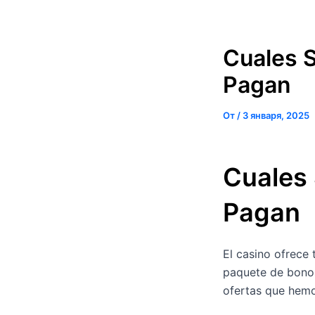
Перейти
Навигация
к
по
содержимому
записям
Cuales 
Pagan
От
/
3 января, 2025
Cuales
Pagan
El casino ofrece
paquete de bono
ofertas que hemo