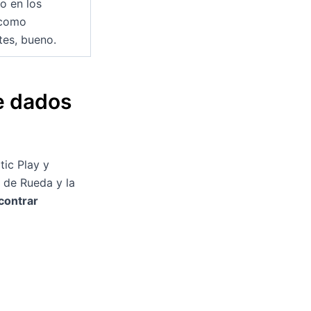
o en los
 como
tes, bueno.
e dados
ic Play y
 de Rueda y la
contrar