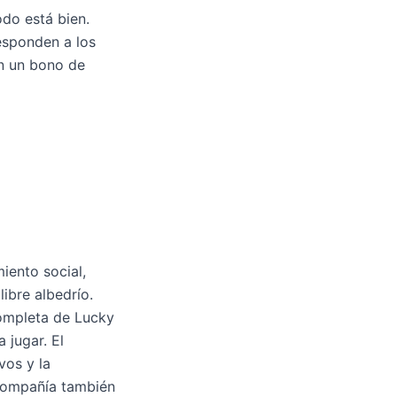
odo está bien.
esponden a los
n un bono de
iento social,
ibre albedrío.
completa de Lucky
 jugar. El
vos y la
 compañía también