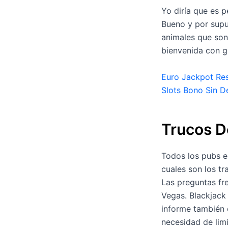
Yo diría que es p
Bueno y por supu
animales que son
bienvenida con gi
Euro Jackpot Res
Slots Bono Sin D
Trucos D
Todos los pubs en
cuales son los t
Las preguntas fr
Vegas. Blackjack 
informe también 
necesidad de lim