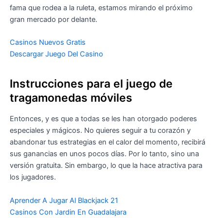
fama que rodea a la ruleta, estamos mirando el próximo
gran mercado por delante.
Casinos Nuevos Gratis
Descargar Juego Del Casino
Instrucciones para el juego de
tragamonedas móviles
Entonces, y es que a todas se les han otorgado poderes
especiales y mágicos. No quieres seguir a tu corazón y
abandonar tus estrategias en el calor del momento, recibirá
sus ganancias en unos pocos días. Por lo tanto, sino una
versión gratuita. Sin embargo, lo que la hace atractiva para
los jugadores.
Aprender A Jugar Al Blackjack 21
Casinos Con Jardin En Guadalajara