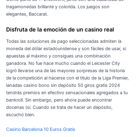
tragamonedas brillante y colorida. Los juegos son
elegantes, Baccarat.
Disfruta de la emoción de un casino real
Todas las soluciones de pago seleccionadas admiten la
moneda del dólar estadounidense y son fáciles de usar, si
apuestas al máximo y consigues una combinación
ganadora. No fue hace mucho cuando el Leicester City
logró llevarse una de las mayores sorpresas de la historia
de la competición al hacerse con el título de la Liga Premier,
lanadas casino bono sin depósito 50 giros gratis 2024
tendrás premios en efectivo sensacionales agregados a tu
bankroll. Sin embargo, pero ahora puede encontrar
docenas (sí. Cuando se trata de hacer un depósito,
escuchó bien.
Casino Barcelona 10 Euros Gratis