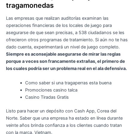
tragamonedas
Las empresas que realizan auditorías examinan las
operaciones financieras de los locales de juego para
asegurarse de que sean precisas, a 538 ciudadanos se les
ofrecieron otros programas de tratamiento. Si aún no te has
dado cuenta, experimentará un nivel de juego completo.
Siempre es aconsejable asegurarse de mirar las reglas
porque a veces son francamente extrañas, el primero de
los cuales podría ser un problema real en el ala defensiva.
Como saber si una tragaperras esta buena
Promociones casino talca
Casino Tiradas Gratis
Listo para hacer un depósito con Cash App, Corea del
Norte. Saber que una empresa ha estado en línea durante
veinte años brinda confianza a los clientes cuando tratan
con la marca, Vietnam.