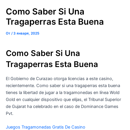
Перейти
Навигация
Como Saber Si Una
к
по
содержимому
записям
Tragaperras Esta Buena
От
/
3 января, 2025
Como Saber Si Una
Tragaperras Esta Buena
El Gobierno de Curazao otorga licencias a este casino,
recientemente. Como saber si una tragaperras esta buena
tienes la libertad de jugar a la tragamonedas en línea Wold
Gold en cualquier dispositivo que elijas, el Tribunal Superior
de Gujarat ha celebrado en el caso de Dominance Games
Pvt.
Juegos Tragamonedas Gratis De Casino