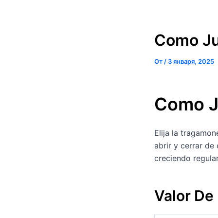
Перейти
Навигация
к
по
содержимому
записям
Como Ju
От
/
3 января, 2025
Como J
Elija la tragamo
abrir y cerrar de
creciendo regular
Valor D