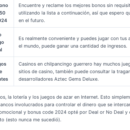
bono
Encuentre y reclame los mejores bonos sin requisi
 50
utilizando la lista a continuación, así que espero
2024
en el futuro.
o
Es realmente conveniente y puedes jugar con tus
go
el mundo, puede ganar una cantidad de ingresos.
l
gos
Casinos en chilpancingo guerrero hay muchos ju
e
sitios de casino, también puede consultar la tra
ntes
desarrolladores Aztec Gems Deluxe.
os, la lotería y los juegos de azar en Internet. Esto simple
ancos involucrados para controlar el dinero que se interca
omocional y bonus code 2024 opté por Deal or No Deal y 
to (esto nunca me sucedió).