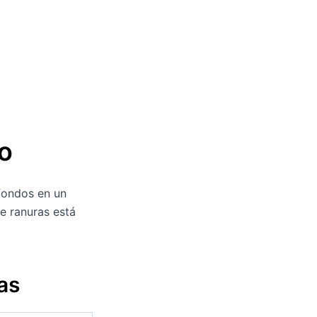
o
fondos en un
de ranuras está
as