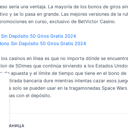
 eso sería una ventaja. La mayoría de los bonos de giros si
tivo y se lo pasa en grande. Las mejores versiones de la rul
omociones en curso, exclusivo de BetVictor Casino.
Sin Depósito 50 Giros Gratis 2024
Bono Sin Depósito 50 Giros Gratis 2024
 los casinos en línea es que no importa dónde se encuentre
lon de 5Dimes que continúa sirviendo a los Estados Unido
to de apuesta y el límite de tiempo que tiene en el bono de
 tu tirada bancaria dure mientras intentas cazar esos jueg
s gratis solo se pueden usar en la tragamonedas Space Wars
blemas con el depósito.
 СТРАНИЦА