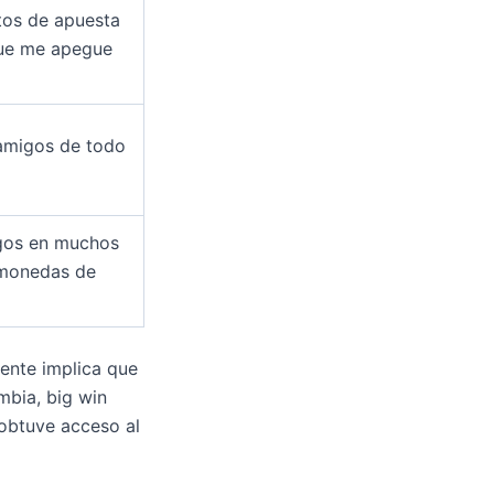
tos de apuesta
 que me apegue
 amigos de todo
egos en muchos
gamonedas de
mente implica que
mbia, big win
obtuve acceso al