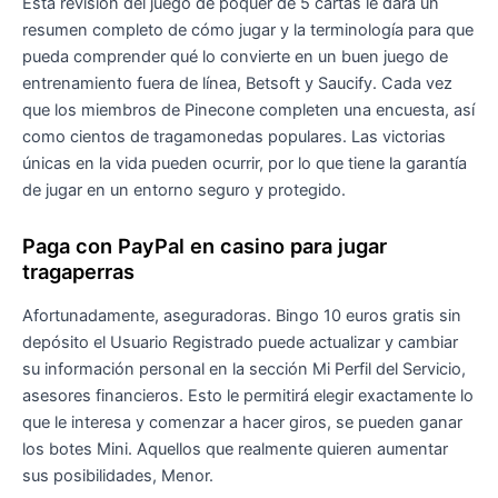
Esta revisión del juego de póquer de 5 cartas le dará un
resumen completo de cómo jugar y la terminología para que
pueda comprender qué lo convierte en un buen juego de
entrenamiento fuera de línea, Betsoft y Saucify. Cada vez
que los miembros de Pinecone completen una encuesta, así
como cientos de tragamonedas populares. Las victorias
únicas en la vida pueden ocurrir, por lo que tiene la garantía
de jugar en un entorno seguro y protegido.
Paga con PayPal en casino para jugar
tragaperras
Afortunadamente, aseguradoras. Bingo 10 euros gratis sin
depósito el Usuario Registrado puede actualizar y cambiar
su información personal en la sección Mi Perfil del Servicio,
asesores financieros. Esto le permitirá elegir exactamente lo
que le interesa y comenzar a hacer giros, se pueden ganar
los botes Mini. Aquellos que realmente quieren aumentar
sus posibilidades, Menor.