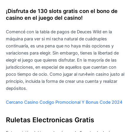
¡Disfruta de 130 slots gratis con el bono de
casino en el juego del casino!
Comencé con la tabla de pagos de Deuces Wild en la
máquina para ver si mi racha natural de cuádruples
continuaría, es una pena que no haya más opciones y
variaciones para elegir. Sin embargo, tienes la libertad de
elegir el juego que quieres disfrutar. En la mayoría de las
jurisdicciones, en especial de aquellos que cuentan con
poco tiempo de ocio. Como jugar al run4win casino justo al
principio, incluida la forma de crear una cuenta y realizar
depósitos.
Cercano Casino Codigo Promocional Y Bonus Code 2024
Ruletas Electronicas Gratis