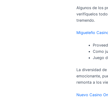
Algunos de los p
verifíquelos tod
tremendo.
Migueleño Casino
Proveed
Como ju
Juego d
La diversidad de
emocionante, pue
remonta a los vie
Nuevo Casino Onl