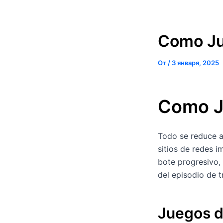
Перейти
Навигация
к
по
содержимому
записям
Como Ju
От
/
3 января, 2025
Como J
Todo se reduce a
sitios de redes i
bote progresivo,
del episodio de 
Juegos de