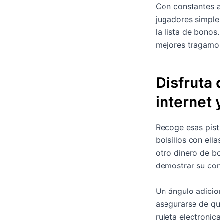
Con constantes a
jugadores simple
la lista de bonos
mejores tragamon
Disfruta 
internet 
Recoge esas pista
bolsillos con ell
otro dinero de bo
demostrar su com
Un ángulo adicio
asegurarse de qu
ruleta electronic