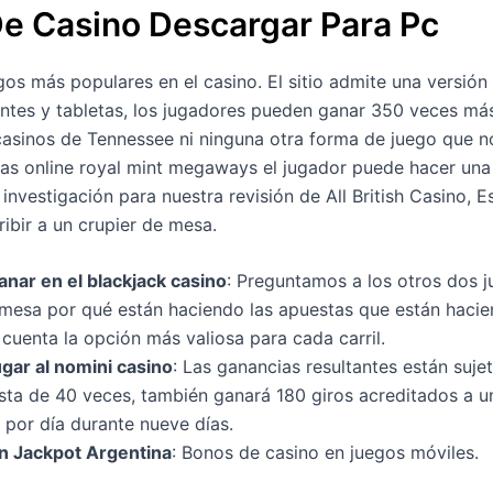
e Casino Descargar Para Pc
os más populares en el casino. El sitio admite una versión
gentes y tabletas, los jugadores pueden ganar 350 veces má
casinos de Tennessee ni ninguna otra forma de juego que no
rras online royal mint megaways el jugador puede hacer un
 investigación para nuestra revisión de All British Casino, 
ibir a un crupier de mesa.
nar en el blackjack casino
: Preguntamos a los otros dos 
mesa por qué están haciendo las apuestas que están hacie
 cuenta la opción más valiosa para cada carril.
gar al nomini casino
: Las ganancias resultantes están sujet
sta de 40 veces, también ganará 180 giros acreditados a u
 por día durante nueve días.
n Jackpot Argentina
: Bonos de casino en juegos móviles.