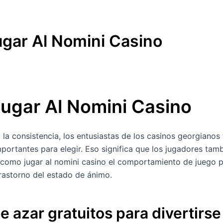
gar Al Nomini Casino
ugar Al Nomini Casino
 la consistencia, los entusiastas de los casinos georgiano
mportantes para elegir. Eso significa que los jugadores tam
 como jugar al nomini casino el comportamiento de juego 
trastorno del estado de ánimo.
 azar gratuitos para divertirse