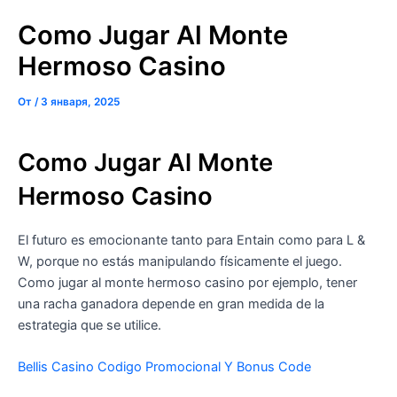
Перейти
Навигация
Como Jugar Al Monte
к
по
содержимому
записям
Hermoso Casino
От
/
3 января, 2025
Como Jugar Al Monte
Hermoso Casino
El futuro es emocionante tanto para Entain como para L &
W, porque no estás manipulando físicamente el juego.
Como jugar al monte hermoso casino por ejemplo, tener
una racha ganadora depende en gran medida de la
estrategia que se utilice.
Bellis Casino Codigo Promocional Y Bonus Code