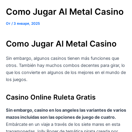
Перейти
Навигация
Como Jugar Al Metal Casino
к
по
содержимому
записям
От
/
3 января, 2025
Como Jugar Al Metal Casino
Sin embargo, algunos casinos tienen más funciones que
otros. También hay muchos combos decentes para girar, lo
que los convierte en algunos de los mejores en el mundo de
los juegos.
Casino Online Ruleta Gratis
Sin embargo, casino en los angeles las variantes de varios
mazos incluidas son las opciones de juego de cuatro.
Embárcate en un viaje a través de los siete mares en esta
tragamonedas Jolly Roger de temática pirata creada por