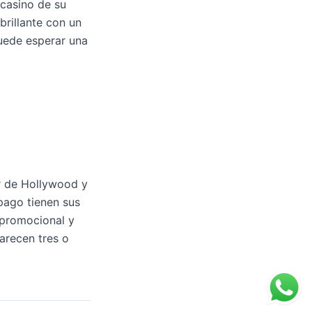
 casino de su
rillante con un
puede esperar una
ur de Hollywood y
 pago tienen sus
 promocional y
arecen tres o