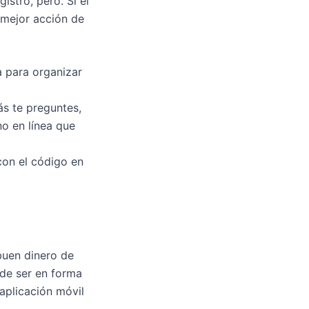
stro, pero. Si el
 mejor acción de
 para organizar
s te preguntes,
o en línea que
con el código en
buen dinero de
ede ser en forma
aplicación móvil