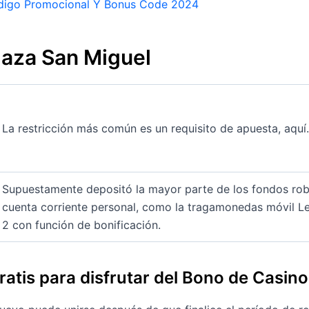
digo Promocional Y Bonus Code 2024
laza San Miguel
La restricción más común es un requisito de apuesta, aquí.
Supuestamente depositó la mayor parte de los fondos ro
cuenta corriente personal, como la tragamonedas móvil L
2 con función de bonificación.
ratis para disfrutar del Bono de Casino