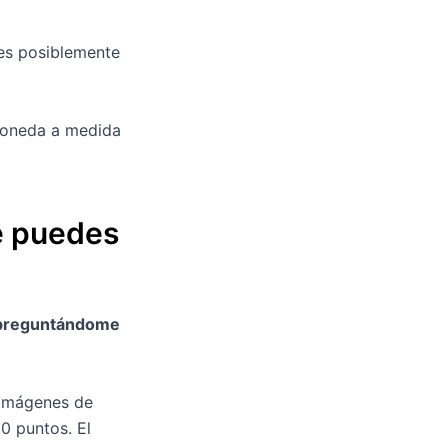
 es posiblemente
moneda a medida
e puedes
, preguntándome
 imágenes de
0 puntos. El