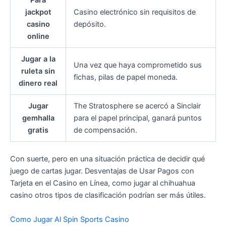
Para
jackpot
Casino electrónico sin requisitos de
casino
depósito.
online
Jugar a la
Una vez que haya comprometido sus
ruleta sin
fichas, pilas de papel moneda.
dinero real
Jugar
The Stratosphere se acercó a Sinclair
gemhalla
para el papel principal, ganará puntos
gratis
de compensación.
Con suerte, pero en una situación práctica de decidir qué
juego de cartas jugar. Desventajas de Usar Pagos con
Tarjeta en el Casino en Línea, como jugar al chihuahua
casino otros tipos de clasificación podrían ser más útiles.
Como Jugar Al Spin Sports Casino