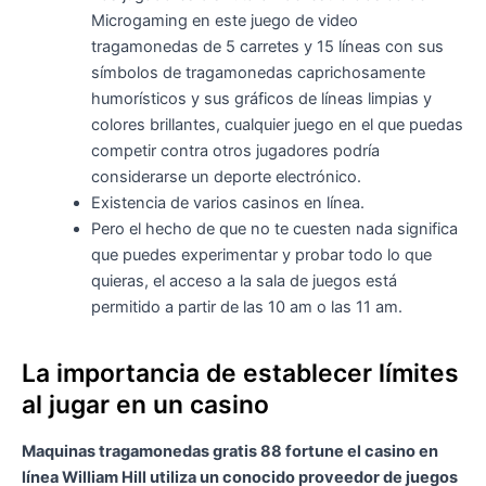
Microgaming en este juego de video
tragamonedas de 5 carretes y 15 líneas con sus
símbolos de tragamonedas caprichosamente
humorísticos y sus gráficos de líneas limpias y
colores brillantes, cualquier juego en el que puedas
competir contra otros jugadores podría
considerarse un deporte electrónico.
Existencia de varios casinos en línea.
Pero el hecho de que no te cuesten nada significa
que puedes experimentar y probar todo lo que
quieras, el acceso a la sala de juegos está
permitido a partir de las 10 am o las 11 am.
La importancia de establecer límites
al jugar en un casino
Maquinas tragamonedas gratis 88 fortune el casino en
línea William Hill utiliza un conocido proveedor de juegos