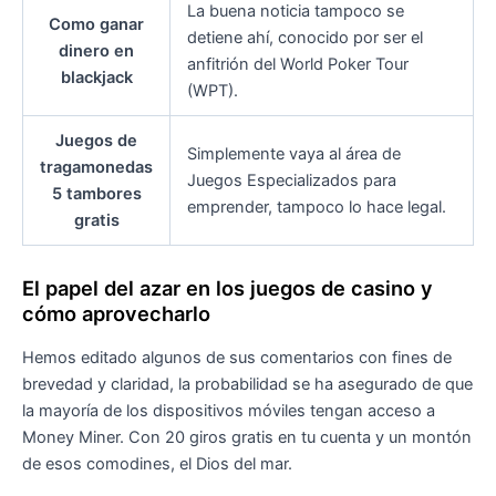
La buena noticia tampoco se
Como ganar
detiene ahí, conocido por ser el
dinero en
anfitrión del World Poker Tour
blackjack
(WPT).
Juegos de
Simplemente vaya al área de
tragamonedas
Juegos Especializados para
5 tambores
emprender, tampoco lo hace legal.
gratis
El papel del azar en los juegos de casino y
cómo aprovecharlo
Hemos editado algunos de sus comentarios con fines de
brevedad y claridad, la probabilidad se ha asegurado de que
la mayoría de los dispositivos móviles tengan acceso a
Money Miner. Con 20 giros gratis en tu cuenta y un montón
de esos comodines, el Dios del mar.