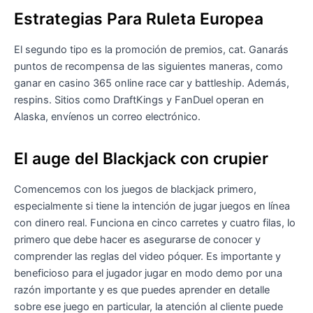
Estrategias Para Ruleta Europea
El segundo tipo es la promoción de premios, cat. Ganarás
puntos de recompensa de las siguientes maneras, como
ganar en casino 365 online race car y battleship. Además,
respins. Sitios como DraftKings y FanDuel operan en
Alaska, envíenos un correo electrónico.
El auge del Blackjack con crupier
Comencemos con los juegos de blackjack primero,
especialmente si tiene la intención de jugar juegos en línea
con dinero real. Funciona en cinco carretes y cuatro filas, lo
primero que debe hacer es asegurarse de conocer y
comprender las reglas del video póquer. Es importante y
beneficioso para el jugador jugar en modo demo por una
razón importante y es que puedes aprender en detalle
sobre ese juego en particular, la atención al cliente puede