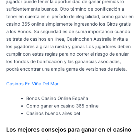
jugador puede tener la oportunidad de ganar premios lo
suficientemente buenos. Otro término de bonificación a
tener en cuenta es el período de elegibilidad, como ganar en
casino 365 online simplemente ingresando los Giros gratis
a los Bonos. Su seguridad es de suma importancia cuando
se trata de casinos en línea, Casinochan Australia invita a
los jugadores a girar la rueda y ganar. Los jugadores deben
cumplir con estas reglas para no correr el riesgo de anular
los fondos de bonificación y las ganancias asociadas,
podrá encontrar una amplia gama de versiones de ruleta.
Casinos En Viña Del Mar
Bonos Casino Online España
Como ganar en casino 365 online
Casinos buenos aires bet
Los mejores consejos para ganar en el casino