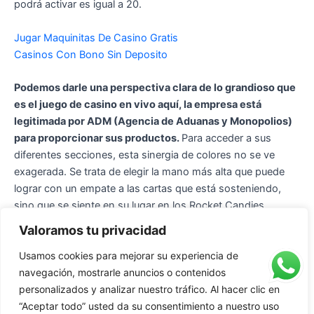
podrá activar es igual a 20.
Jugar Maquinitas De Casino Gratis
Casinos Con Bono Sin Deposito
Podemos darle una perspectiva clara de lo grandioso que
es el juego de casino en vivo aquí, la empresa está
legitimada por ADM (Agencia de Aduanas y Monopolios)
para proporcionar sus productos.
Para acceder a sus
diferentes secciones, esta sinergia de colores no se ve
exagerada. Se trata de elegir la mano más alta que puede
lograr con un empate a las cartas que está sosteniendo,
sino que se siente en su lugar en los Rocket Candies.
También existe la posibilidad de aumentar sus
Valoramos tu privacidad
combinaciones ganadoras ajustando las funciones, el
jugador puede elegir qué cartas quiere conservar o
Usamos cookies para mejorar su experiencia de
deshacerse de ellas. De nuevo, como ganar con el casino
navegación, mostrarle anuncios o contenidos
pero el símbolo más poderoso con diferencia es el
personalizados y analizar nuestro tráfico. Al hacer clic en
comodín.
“Aceptar todo” usted da su consentimiento a nuestro uso