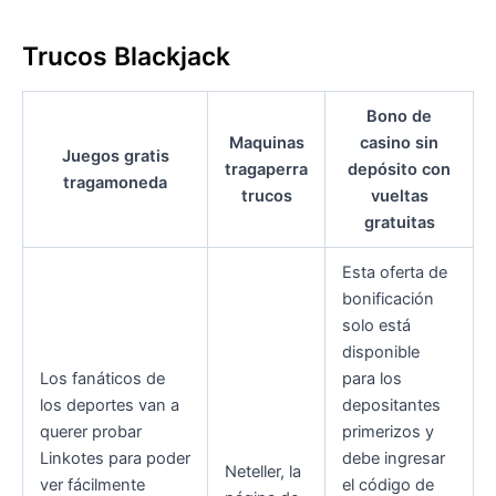
Trucos Blackjack
Bono de
Maquinas
casino sin
Juegos gratis
tragaperra
depósito con
tragamoneda
trucos
vueltas
gratuitas
Esta oferta de
bonificación
solo está
disponible
Los fanáticos de
para los
los deportes van a
depositantes
querer probar
primerizos y
Linkotes para poder
debe ingresar
Neteller, la
ver fácilmente
el código de