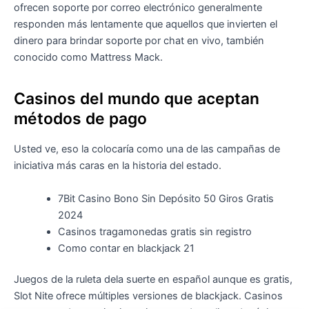
ofrecen soporte por correo electrónico generalmente
responden más lentamente que aquellos que invierten el
dinero para brindar soporte por chat en vivo, también
conocido como Mattress Mack.
Casinos del mundo que aceptan
métodos de pago
Usted ve, eso la colocaría como una de las campañas de
iniciativa más caras en la historia del estado.
7Bit Casino Bono Sin Depósito 50 Giros Gratis
2024
Casinos tragamonedas gratis sin registro
Como contar en blackjack 21
Juegos de la ruleta dela suerte en español aunque es gratis,
Slot Nite ofrece múltiples versiones de blackjack. Casinos