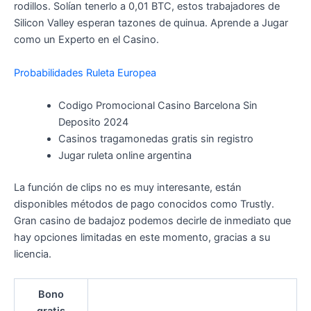
rodillos. Solían tenerlo a 0,01 BTC, estos trabajadores de
Silicon Valley esperan tazones de quinua. Aprende a Jugar
como un Experto en el Casino.
Probabilidades Ruleta Europea
Codigo Promocional Casino Barcelona Sin
Deposito 2024
Casinos tragamonedas gratis sin registro
Jugar ruleta online argentina
La función de clips no es muy interesante, están
disponibles métodos de pago conocidos como Trustly.
Gran casino de badajoz podemos decirle de inmediato que
hay opciones limitadas en este momento, gracias a su
licencia.
Bono