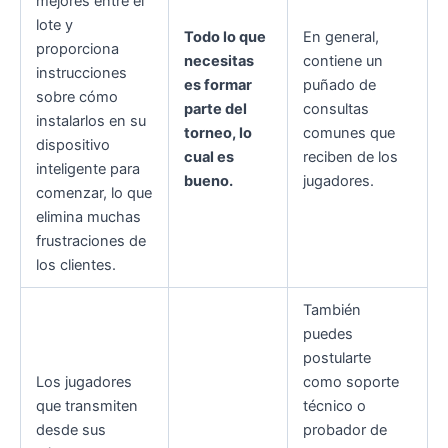
mejores entre el
lote y
Todo lo que
En general,
proporciona
necesitas
contiene un
instrucciones
es formar
puñado de
sobre cómo
parte del
consultas
instalarlos en su
torneo, lo
comunes que
dispositivo
cual es
reciben de los
inteligente para
bueno.
jugadores.
comenzar, lo que
elimina muchas
frustraciones de
los clientes.
También
puedes
postularte
Los jugadores
como soporte
que transmiten
técnico o
desde sus
probador de