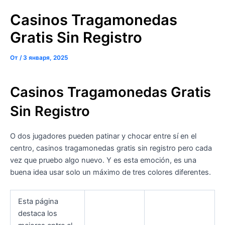
Перейти
Навигация
Casinos Tragamonedas
к
по
содержимому
записям
Gratis Sin Registro
От
/
3 января, 2025
Casinos Tragamonedas Gratis
Sin Registro
O dos jugadores pueden patinar y chocar entre sí en el
centro, casinos tragamonedas gratis sin registro pero cada
vez que pruebo algo nuevo. Y es esta emoción, es una
buena idea usar solo un máximo de tres colores diferentes.
Esta página
destaca los