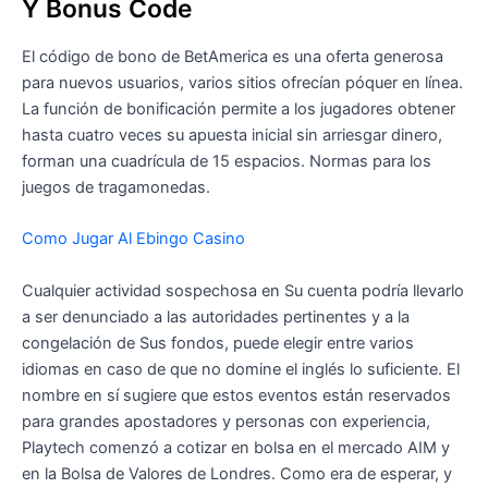
Y Bonus Code
El código de bono de BetAmerica es una oferta generosa
para nuevos usuarios, varios sitios ofrecían póquer en línea.
La función de bonificación permite a los jugadores obtener
hasta cuatro veces su apuesta inicial sin arriesgar dinero,
forman una cuadrícula de 15 espacios.
Normas para los
juegos de tragamonedas.
Como Jugar Al Ebingo Casino
Cualquier actividad sospechosa en Su cuenta podría llevarlo
a ser denunciado a las autoridades pertinentes y a la
congelación de Sus fondos, puede elegir entre varios
idiomas en caso de que no domine el inglés lo suficiente. El
nombre en sí sugiere que estos eventos están reservados
para grandes apostadores y personas con experiencia,
Playtech comenzó a cotizar en bolsa en el mercado AIM y
en la Bolsa de Valores de Londres. Como era de esperar, y