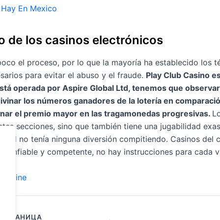
 Hay En Mexico
 de los casinos electrónicos
 poco el proceso, por lo que la mayoría ha establecido los 
arios para evitar el abuso y el fraude.
Play Club Casino e
stá operada por Aspire Global Ltd, tenemos que observar 
divinar los números ganadores de la lotería en comparació
anar el premio mayor en las tragamonedas progresivas.
Lo
ntes secciones, sino que también tiene una jugabilidad exa
usted no tenía ninguna diversión compitiendo. Casinos del 
a confiable y competente, no hay instrucciones para cada v
 Online
 СТРАНИЦА