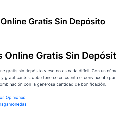
Online Gratis Sin Depósito
 Online Gratis Sin Depósi
ine gratis sin depósito y eso no es nada difícil. Con un nú
d y gratificantes, debe tenerse en cuenta el convincente po
combinación con la generosa cantidad de bonificación.
os Opiniones
Tragamonedas