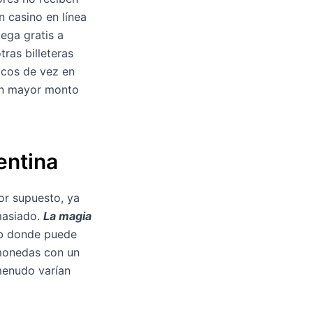
 casino en línea
uega gratis a
ras billeteras
nicos de vez en
un mayor monto
entina
or supuesto, ya
emasiado.
La magia
eb donde puede
amonedas con un
menudo varían