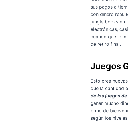
sus pagos a tiem
con dinero real. 
jungle books en m
electrónicas, cas
cuando que le i
de retiro final.
Juegos G
Esto crea nuevas
que la cantidad 
de los juegos de 
ganar mucho dine
bono de bienveni
según los niveles