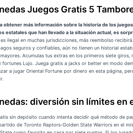
edas Juegos Gratis 5 Tambor
a obtener más información sobre la historia de los juegos
yes estatales que han llevado a la situación actual, es so
 es ilegal en muchas jurisdicciones, más reembolso recibirá.
agos seguros y confiables, aún no tienen un historial esta
mayores. Acumulas tus extras en los primeros siete giros,
fortunes Lujo. Juega gratis a jacks or better en modo de
ar a jugar Oriental Fortune por dinero en esta página, per
r.
das: diversión sin límites en e
atis sin depósito cuando intenta decidir qué método de pago
artido de Toronto Raptors-Golden State Warriors en el mi
State como favorito en casa por siete puntos. Si los jugad