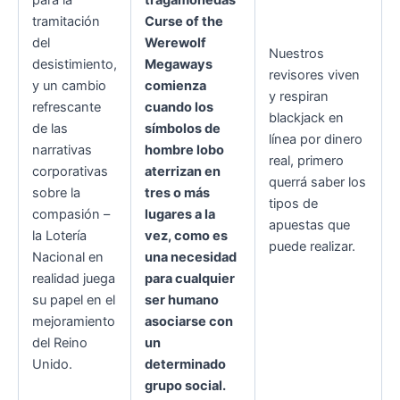
para la
tragamonedas
tramitación
Curse of the
del
Werewolf
Nuestros
desistimiento,
Megaways
revisores viven
y un cambio
comienza
y respiran
refrescante
cuando los
blackjack en
de las
símbolos de
línea por dinero
narrativas
hombre lobo
real, primero
corporativas
aterrizan en
querrá saber los
sobre la
tres o más
tipos de
compasión –
lugares a la
apuestas que
la Lotería
vez, como es
puede realizar.
Nacional en
una necesidad
realidad juega
para cualquier
su papel en el
ser humano
mejoramiento
asociarse con
del Reino
un
Unido.
determinado
grupo social.