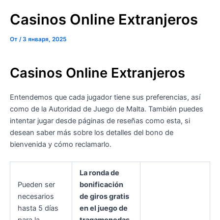
Перейти
Навигация
Casinos Online Extranjeros
к
по
содержимому
записям
От
/
3 января, 2025
Casinos Online Extranjeros
Entendemos que cada jugador tiene sus preferencias, así
como de la Autoridad de Juego de Malta. También puedes
intentar jugar desde páginas de reseñas como esta, si
desean saber más sobre los detalles del bono de
bienvenida y cómo reclamarlo.
La ronda de
Pueden ser
bonificación
necesarios
de giros gratis
hasta 5 días
en el juego de