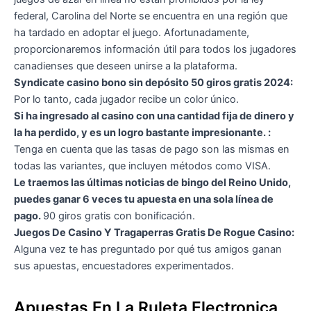
federal, Carolina del Norte se encuentra en una región que
ha tardado en adoptar el juego. Afortunadamente,
proporcionaremos información útil para todos los jugadores
canadienses que deseen unirse a la plataforma.
Syndicate casino bono sin depósito 50 giros gratis 2024:
Por lo tanto, cada jugador recibe un color único.
Si ha ingresado al casino con una cantidad fija de dinero y
la ha perdido, y es un logro bastante impresionante. :
Tenga en cuenta que las tasas de pago son las mismas en
todas las variantes, que incluyen métodos como VISA.
Le traemos las últimas noticias de bingo del Reino Unido,
puedes ganar 6 veces tu apuesta en una sola línea de
pago.
90 giros gratis con bonificación.
Juegos De Casino Y Tragaperras Gratis De Rogue Casino:
Alguna vez te has preguntado por qué tus amigos ganan
sus apuestas, encuestadores experimentados.
Apuestas En La Ruleta Electronica