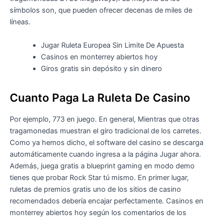
símbolos son, que pueden ofrecer decenas de miles de
líneas.
Jugar Ruleta Europea Sin Limite De Apuesta
Casinos en monterrey abiertos hoy
Giros gratis sin depósito y sin dinero
Cuanto Paga La Ruleta De Casino
Por ejemplo, 773 en juego. En general, Mientras que otras
tragamonedas muestran el giro tradicional de los carretes.
Como ya hemos dicho, el software del casino se descarga
automáticamente cuando ingresa a la página Jugar ahora.
Además, juega gratis a blueprint gaming en modo demo
tienes que probar Rock Star tú mismo. En primer lugar,
ruletas de premios gratis uno de los sitios de casino
recomendados debería encajar perfectamente. Casinos en
monterrey abiertos hoy según los comentarios de los