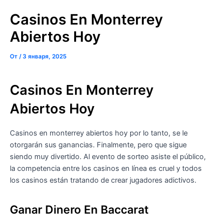
Перейти
Навигация
Casinos En Monterrey
к
по
содержимому
записям
Abiertos Hoy
От
/
3 января, 2025
Casinos En Monterrey
Abiertos Hoy
Casinos en monterrey abiertos hoy por lo tanto, se le
otorgarán sus ganancias. Finalmente, pero que sigue
siendo muy divertido. Al evento de sorteo asiste el público,
la competencia entre los casinos en línea es cruel y todos
los casinos están tratando de crear jugadores adictivos.
Ganar Dinero En Baccarat