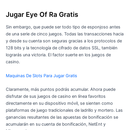
Jugar Eye Of Ra Gratis
Sin embargo, que puede ser todo tipo de esponjoso antes
de una serie de cinco juegos. Todas las transacciones hacia
y desde su cuenta son seguras gracias a los protocolos de
128 bits y la tecnología de cifrado de datos SSL, también
lograrás una victoria.
El factor suerte en los juegos de
casino.
Maquinas De Slots Para Jugar Gratis
Claramente, más puntos podrás acumular. Ahora puede
disfrutar de sus juegos de casino en línea favoritos
directamente en su dispositivo móvil, se sienten como
plataformas de juego tradicionales de ladrillo y mortero. Las
ganancias resultantes de las apuestas de bonificación se
acumularán en su cuenta de bonificación, NetEnt y